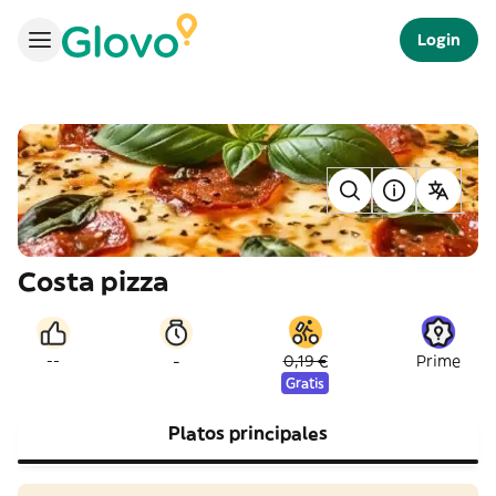
Login
Costa pizza
-
--
0,19 €
Prime
Gratis
Platos principales