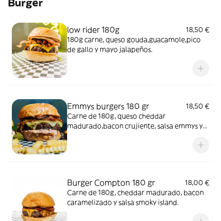
Burger
low rider 180g
18,50 €
180g carne, queso gouda,guacamole,pico
de gallo y mayo jalapeños.
Emmys burgers 180 gr
18,50 €
Carne de 180g, queso cheddar
madurado,bacon crujiente, salsa emmys y
cebolla caramelizada.
Burger Compton 180 gr
18,00 €
Carne de 180g, cheddar madurado, bacon
caramelizado y salsa smoky island.