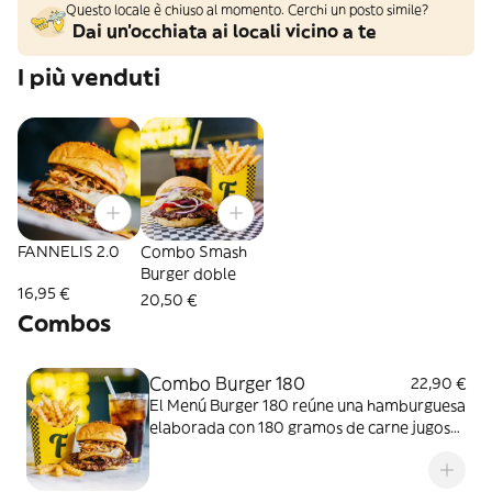
Questo locale è chiuso al momento. Cerchi un posto simile?
Dai un'occhiata ai locali vicino a te
I più venduti
FANNELIS 2.0
Combo Smash
Burger doble
16,95 €
20,50 €
Combos
Combo Burger 180
22,90 €
El Menú Burger 180 reúne una hamburguesa
elaborada con 180 gramos de carne jugosa,
queso fundido e ingredientes frescos que
realzan cada bocado. Una opción