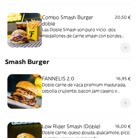
equilibrada, sabrosa y llena de carácter que
se completa con patatas y bebida para
disfrutar de la experiencia completa
Combo Smash Burger
20,50 €
doble
Las Doble Smash son puro vicio: dos
medallones de carne smash con bordes
crujientes, queso fundido e ingredientes
que se combinan a la perfección. Jugosas,
intensas y llenas de sabor, cada bocado te
Smash Burger
dejará con ganas de más
FANNELIS 2.0
16,95 €
Doble carne de vaca premium madurada,
cebolla crujiente, bacon jam casero y
nuestra salsa fannelis coronada con bacon
bites
Low Rider Smash (Doble)
16,00 €
Doble carne, queso gouda, guacamole, pico