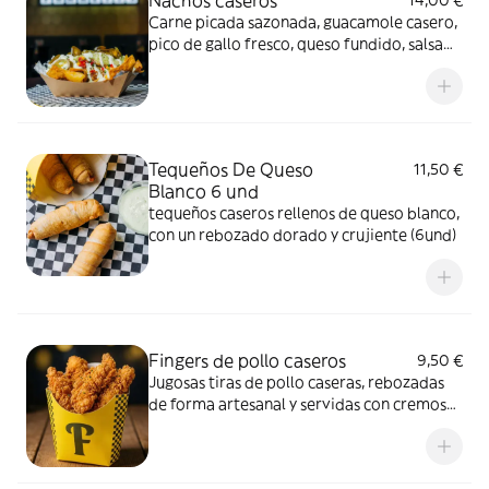
Nachos caseros
14,00 €
Carne picada sazonada, guacamole casero,
pico de gallo fresco, queso fundido, salsa
cítrica de la casa y jalapeños. Todos
nuestros acompañamientos y salsas son de
elaboración casera
Tequeños De Queso
11,50 €
Blanco 6 und
tequeños caseros rellenos de queso blanco,
con un rebozado dorado y crujiente (6und)
Fingers de pollo caseros
9,50 €
Jugosas tiras de pollo caseras, rebozadas
de forma artesanal y servidas con cremosa
salsa de miel y mostaza