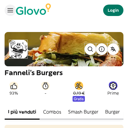
Login
Fanneli's Burgers
-
93%
0,19 €
Prime
Gratis
I più venduti
Combos
Smash Burger
Burger