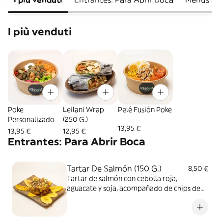
I più venduti
Poke
Leilani Wrap
Pelé Fusión Poke
Personalizado
(250 G.)
13,95 €
13,95 €
12,95 €
Entrantes: Para Abrir Boca
Tartar De Salmón (150 G.)
8,50 €
Tartar de salmón con cebolla roja,
aguacate y soja, acompañado de chips de
plátano