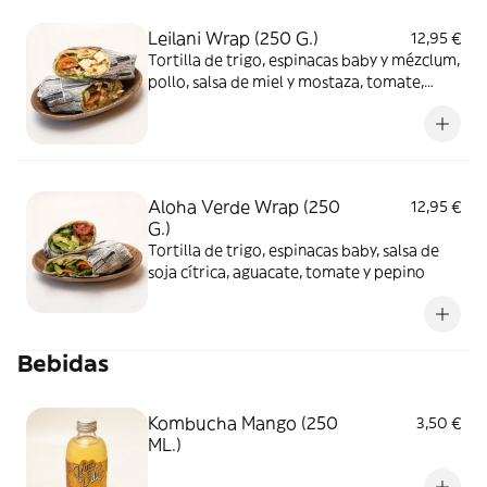
Leilani Wrap (250 G.)
12,95 €
Tortilla de trigo, espinacas baby y mézclum,
pollo, salsa de miel y mostaza, tomate,
queso feta y cebolla crunchy
Aloha Verde Wrap (250
12,95 €
G.)
Tortilla de trigo, espinacas baby, salsa de
soja cítrica, aguacate, tomate y pepino
Bebidas
Kombucha Mango (250
3,50 €
ML.)