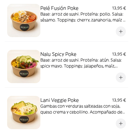
Pelé Fusión Poke
13,95 €
Base: arroz de sushi. Proteína: pollo. Salsa:
sésamo. Toppings: cherry, zanahoria, maíz y
huevo. Complementos: cebolla crunchy y
sésamo
Nalu Spicy Poke
13,95 €
Base: arroz de sushi. Proteína: atún. Salsa:
spicy mayo. Toppings: jalapeños, maíz,
pepino y cebolla roja. Complementos:
cilantro y wakame crunchy
Lani Veggie Poke
13,95 €
Gambas con verduras salteadas con soja,
queso crema y cebollino. Acompañado de
veggie chips