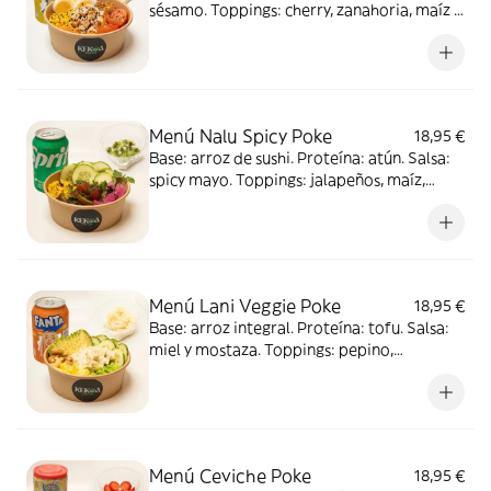
sésamo. Toppings: cherry, zanahoria, maíz y
huevo. Complementos: cebolla crunchy y
sésamo. Acompañado de postre: yogurt
con frutas y refresco
Menú Nalu Spicy Poke
18,95 €
Base: arroz de sushi. Proteína: atún. Salsa:
spicy mayo. Toppings: jalapeños, maíz,
pepino y cebolla roja. Complementos:
cilantro y wakame crunchy. Acompañado de
postre: yogurt con frutas y refresco
Menú Lani Veggie Poke
18,95 €
Base: arroz integral. Proteína: tofu. Salsa:
miel y mostaza. Toppings: pepino,
edamame, aguacate y mango.
Complementos: anacardos y masago.
Acompañado de postre: yogurt con frutas y
refresco
Menú Ceviche Poke
18,95 €