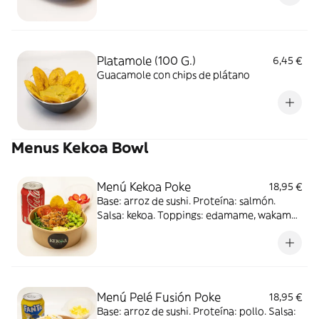
Platamole (100 G.)
6,45 €
Guacamole con chips de plátano
Menus Kekoa Bowl
Menú Kekoa Poke
18,95 €
Base: arroz de sushi. Proteína: salmón.
Salsa: kekoa. Toppings: edamame, wakame,
mango y cherry. Complementos: Sésamo y
chips de plátano. Acompañado de postre:
yogurt con frutas y refresco
Menú Pelé Fusión Poke
18,95 €
Base: arroz de sushi. Proteína: pollo. Salsa: