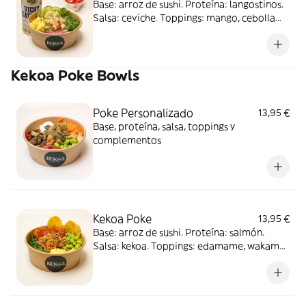
Base: arroz de sushi. Proteína: langostinos.
Salsa: ceviche. Toppings: mango, cebolla
roja, wakame y pepino. Complementos:
cilantro y masago. Acompañado de postre:
yogurt con frutas y refresco
Kekoa Poke Bowls
Poke Personalizado
13,95 €
Base, proteína, salsa, toppings y
complementos
Kekoa Poke
13,95 €
Base: arroz de sushi. Proteína: salmón.
Salsa: kekoa. Toppings: edamame, wakame,
mango y cherry. Complementos: sésamo y
chips de plátano