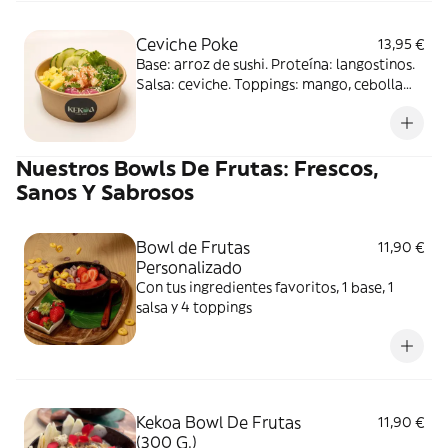
Ceviche Poke
13,95 €
Base: arroz de sushi. Proteína: langostinos.
Salsa: ceviche. Toppings: mango, cebolla
roja, wakame y pepino. Complementos:
cilantro y masago
Nuestros Bowls De Frutas: Frescos,
Sanos Y Sabrosos
Bowl de Frutas
11,90 €
Personalizado
Con tus ingredientes favoritos, 1 base, 1
salsa y 4 toppings
Kekoa Bowl De Frutas
11,90 €
(300 G.)