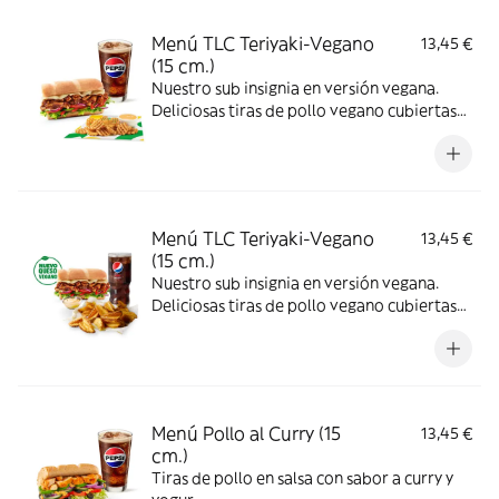
Menú TLC Teriyaki-Vegano
13,45 €
(15 cm.)
Nuestro sub insignia en versión vegana.
Deliciosas tiras de pollo vegano cubiertas
de nuestra icónica salsa teriyaki
combinadas con los vegetales que más te
gusten.
Menú TLC Teriyaki-Vegano
13,45 €
(15 cm.)
Nuestro sub insignia en versión vegana.
Deliciosas tiras de pollo vegano cubiertas
de nuestra icónica salsa teriyaki
combinadas con los vegetales que más te
gusten.
Menú Pollo al Curry (15
13,45 €
cm.)
Tiras de pollo en salsa con sabor a curry y