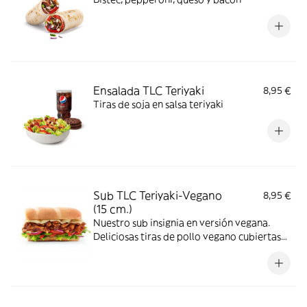
Ensalada TLC Teriyaki
8,95 €
Tiras de soja en salsa teriyaki
Sub TLC Teriyaki-Vegano
8,95 €
(15 cm.)
Nuestro sub insignia en versión vegana.
Deliciosas tiras de pollo vegano cubiertas
de nuestra icónica salsa teriyaki
combinadas con los vegetales que más te
gusten.