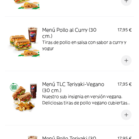
Menú Pollo al Curry (30
17,95 €
cm.)
Tiras de pollo en salsa con sabor a curry y
yogur
Menú TLC Teriyaki-Vegano
17,95 €
(30 cm.)
Nuestro sub insignia en versión vegana.
Deliciosas tiras de pollo vegano cubiertas
de nuestra icónica salsa teriyaki
combinadas con los vegetales que más te
gusten.
Menú Pollo Teriyaki (30
17,95 €