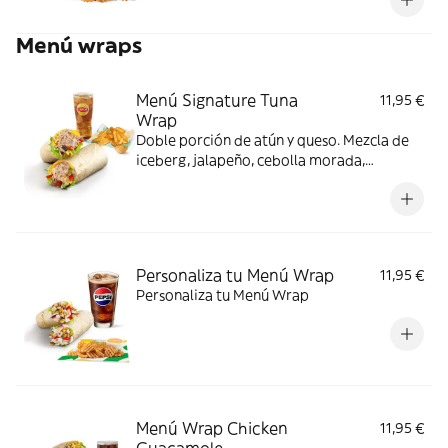
crearlo con Mozarella/Cheddar + salsa BBQ
+ Lechuga + Tomate + Pickles.
Menú wraps
Menú Signature Tuna
11,95 €
Wrap
Doble porción de atún y queso. Mezcla de
iceberg, jalapeño, cebolla morada,
pimientos y aceitunas
Personaliza tu Menú Wrap
11,95 €
Personaliza tu Menú Wrap
Menú Wrap Chicken
11,95 €