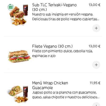
Sub TLC Teriyaki-Vegano
13,00 €
(30 cm.)
Nuestro sub insignia en versión vegana.
Deliciosas tiras de pollo vegano cubiertas
de nuestra icónica salsa teriyaki
combinadas con los vegetales que más te
gusten.
Filete Vegano (30 cm.)
13,00 €
Filete con pimiento dulce, cebolla roja,
espinacas y ajo
Menú Wrap Chicken
11,95 €
Guacamole
Jugoso pollo a la plancha con guacamole,
queso, salsa chipotle y nuestros deliciosos
vegetales frescos