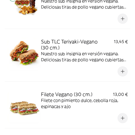
Nuestro sub insignia en versión vegana.
Deliciosas tiras de pollo vegano cubiertas
de nuestra icónica salsa teriyaki
combinadas con los vegetales que más te
gusten.
Sub TLC Teriyaki-Vegano
13,45 €
(30 cm.)
Nuestro sub insignia en versión vegana.
Deliciosas tiras de pollo vegano cubiertas
de nuestra icónica salsa teriyaki
combinadas con los vegetales que más te
gusten.
Filete Vegano (30 cm.)
13,00 €
Filete con pimiento dulce, cebolla roja,
espinacas y ajo