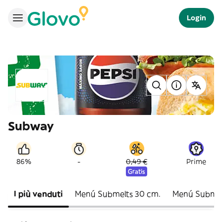
Login
Subway
-
86%
0,49 €
Prime
Gratis
I più venduti
Menú Submelts 30 cm.
Menú Submel