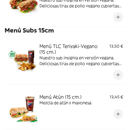
Nuestro sub insignia en versión vegana.
Deliciosas tiras de pollo vegano cubiertas
de nuestra icónica salsa teriyaki
combinadas con los vegetales que más te
gusten.
Menú Subs 15cm
Menú TLC Teriyaki-Vegano
13,50 €
(15 cm.)
Nuestro sub insignia en versión vegana.
Deliciosas tiras de pollo vegano cubiertas
de nuestra icónica salsa teriyaki
combinadas con los vegetales que más te
gusten.
Menú Atún (15 cm.)
13,45 €
Mezcla de atún y mayonesa