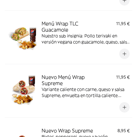
Menú Wrap TLC
11,95 €
Guacamole
Nuestro sub insignia: Pollo teriyaki en
versión vegana con guacamole, queso, salsa
chipotle y nuestros deliciosos vegetales
frescos
Nuevo Menú Wrap
11,95 €
Supreme
Variante caliente con carne, queso y salsa
Supreme, envuelta en tortilla caliente.
Sabor intenso y compacto.
Nuevo Wrap Supreme
8,95 €
Bistec, pepperoni, queso y bacón