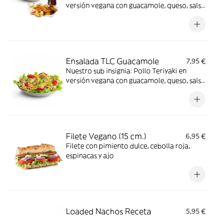
versión vegana con guacamole, queso, salsa
chipotle y nuestros deliciosos vegetales
frescos
Ensalada TLC Guacamole
7,95 €
Nuestro sub insignia: Pollo Teriyaki en
versión vegana con guacamole, queso, salsa
chipotle y nuestros deliciosos vegetales
frescos
Filete Vegano (15 cm.)
6,95 €
Filete con pimiento dulce, cebolla roja,
espinacas y ajo
Loaded Nachos Receta
5,95 €