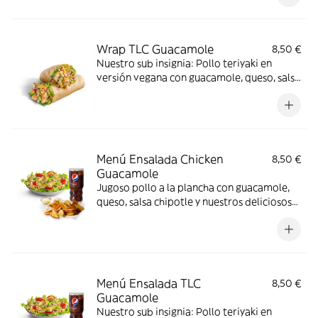
Wrap TLC Guacamole
8,50 €
Nuestro sub insignia: Pollo teriyaki en
versión vegana con guacamole, queso, salsa
chipotle y nuestros deliciosos vegetales
frescos
Menú Ensalada Chicken
8,50 €
Guacamole
Jugoso pollo a la plancha con guacamole,
queso, salsa chipotle y nuestros deliciosos
vegetales frescos
Menú Ensalada TLC
8,50 €
Guacamole
Nuestro sub insignia: Pollo teriyaki en