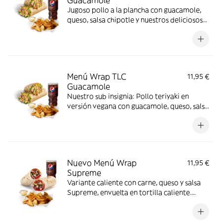
Guacamole
Jugoso pollo a la plancha con guacamole,
queso, salsa chipotle y nuestros deliciosos
vegetales frescos
Menú Wrap TLC
11,95 €
Guacamole
Nuestro sub insignia: Pollo teriyaki en
versión vegana con guacamole, queso, salsa
chipotle y nuestros deliciosos vegetales
frescos
Nuevo Menú Wrap
11,95 €
Supreme
Variante caliente con carne, queso y salsa
Supreme, envuelta en tortilla caliente.
Sabor intenso y compacto.