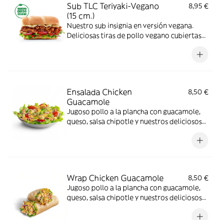
Sub TLC Teriyaki-Vegano
8,95 €
(15 cm.)
Nuestro sub insignia en versión vegana.
Deliciosas tiras de pollo vegano cubiertas
de nuestra icónica salsa teriyaki
combinadas con los vegetales que más te
gusten.
Ensalada Chicken
8,50 €
Guacamole
Jugoso pollo a la plancha con guacamole,
queso, salsa chipotle y nuestros deliciosos
vegetales frescos
Wrap Chicken Guacamole
8,50 €
Jugoso pollo a la plancha con guacamole,
queso, salsa chipotle y nuestros deliciosos
vegetales frescos