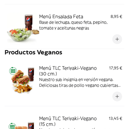
Menú Ensalada Feta
8,95 €
Base de lechuga, queso feta, pepino,
tomate y aceitunas negras
Productos Veganos
Menú TLC Teriyaki-Vegano
17,95 €
(30 cm.)
Nuestro sub insignia en versión vegana.
Deliciosas tiras de pollo vegano cubiertas
de nuestra icónica salsa teriyaki
combinadas con los vegetales que más te
gusten.
Menú TLC Teriyaki-Vegano
13,45 €
(15 cm.)