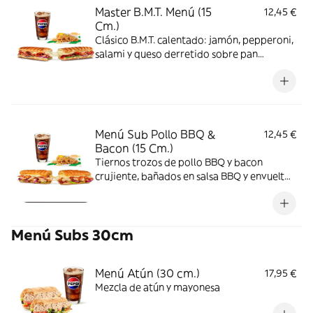
Master B.M.T. Menú (15
12,45 €
Cm.)
Clásico B.M.T. calentado: jamón, pepperoni,
salami y queso derretido sobre pan
Italiano. Incluye salsa honey mustard y
verduras al gusto.
Menú Sub Pollo BBQ &
12,45 €
Bacon (15 Cm.)
Tiernos trozos de pollo BBQ y bacon
crujiente, bañados en salsa BBQ y envueltos
en queso fundido. Ahumado, dulce y
sabroso.
Menú Subs 30cm
Menú Atún (30 cm.)
17,95 €
Mezcla de atún y mayonesa