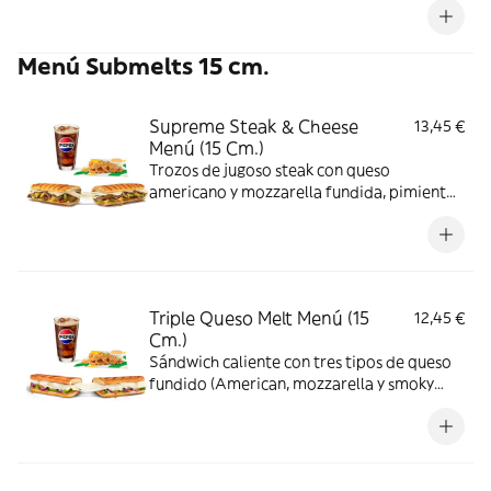
verduras al gusto.
Menú Submelts 15 cm.
Supreme Steak & Cheese
13,45 €
Menú (15 Cm.)
Trozos de jugoso steak con queso
americano y mozzarella fundida, pimientos
y cebolla, todo gratinado con salsa
chipotle. Un toque picante y sustancioso.
Triple Queso Melt Menú (15
12,45 €
Cm.)
Sándwich caliente con tres tipos de queso
fundido (American, mozzarella y smoky
cheese), combinado con verduras frescas
en pan recién pasado por la plancha.
Crujiente, fundente y adictivo.