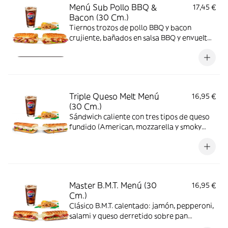
Menú Sub Pollo BBQ &
17,45 €
Bacon (30 Cm.)
Tiernos trozos de pollo BBQ y bacon
crujiente, bañados en salsa BBQ y envueltos
en queso fundido. Ahumado, dulce y
sabroso.
Triple Queso Melt Menú
16,95 €
(30 Cm.)
Sándwich caliente con tres tipos de queso
fundido (American, mozzarella y smoky
cheese), combinado con verduras frescas
en pan recién pasado por la plancha.
Crujiente, fundente y adictivo.
Master B.M.T. Menú (30
16,95 €
Cm.)
Clásico B.M.T. calentado: jamón, pepperoni,
salami y queso derretido sobre pan
Italiano. Incluye salsa honey mustard y