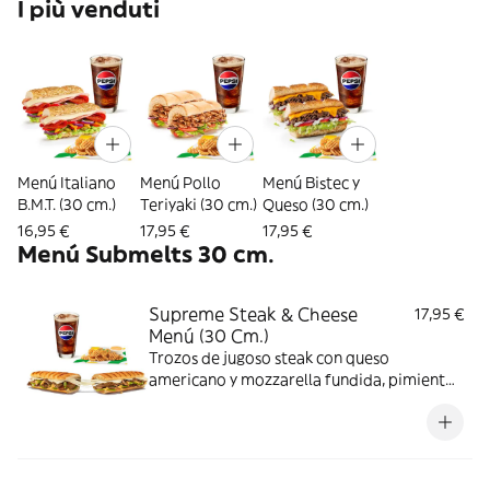
I più venduti
Menú Italiano
Menú Pollo
Menú Bistec y
B.M.T. (30 cm.)
Teriyaki (30 cm.)
Queso (30 cm.)
16,95 €
17,95 €
17,95 €
Menú Submelts 30 cm.
Supreme Steak & Cheese
17,95 €
Menú (30 Cm.)
Trozos de jugoso steak con queso
americano y mozzarella fundida, pimientos
y cebolla, todo gratinado con salsa
chipotle. Un toque picante y sustancioso.