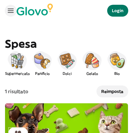
Login
Spesa
Supermercato
Panificio
Dolci
Gelato
Bio
1 risultato
Reimposta