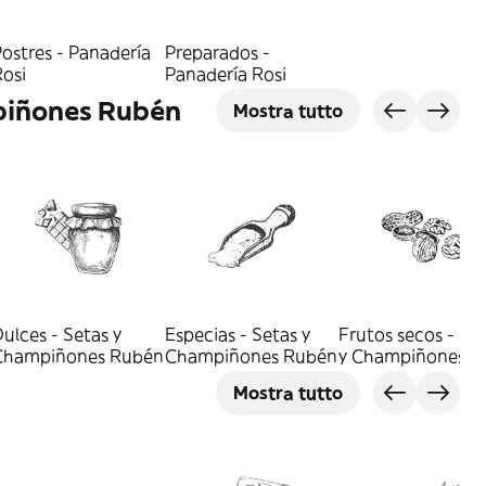
ostres - Panadería
Preparados -
osi
Panadería Rosi
piñones Rubén
Mostra tutto
ulces - Setas y
Especias - Setas y
Frutos secos - Se
Champiñones Rubén
Champiñones Rubén
y Champiñones
Rubén
Mostra tutto