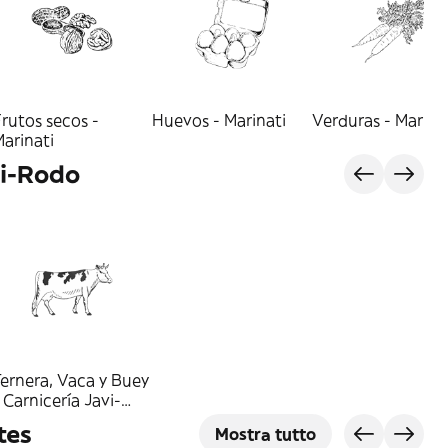
rutos secos -
Huevos - Marinati
Verduras - Marina
arinati
vi-Rodo
ernera, Vaca y Buey
 Carnicería Javi-
Rodo
tes
Mostra tutto