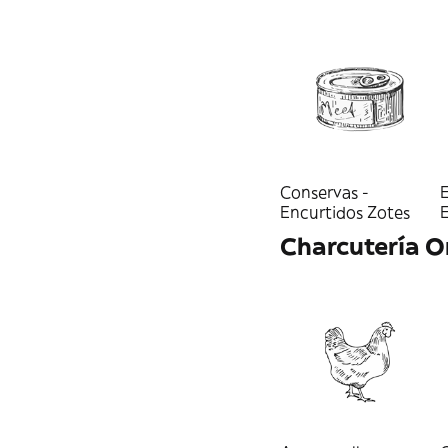
Elaborados de
ternera
Carrilleras de ternera
Remolacha
Redondo
Carne picada
Conservas -
E
Encurtidos Zotes
Charcutería O
Otras carnes