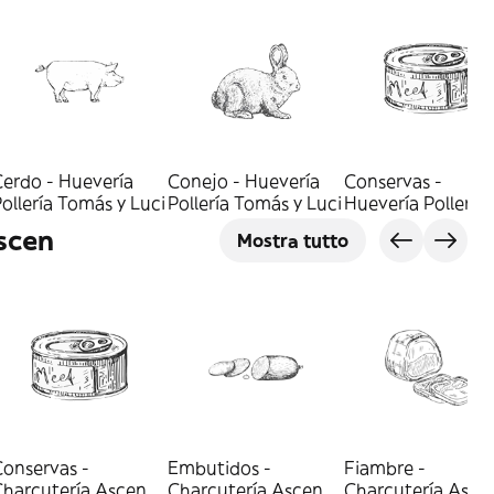
Cerdo - Huevería
Conejo - Huevería
Conservas -
ollería Tomás y Luci
Pollería Tomás y Luci
Huevería Pollería
Tomás y Luci
scen
Mostra tutto
Conservas -
Embutidos -
Fiambre -
Charcutería Ascen
Charcutería Ascen
Charcutería Asce