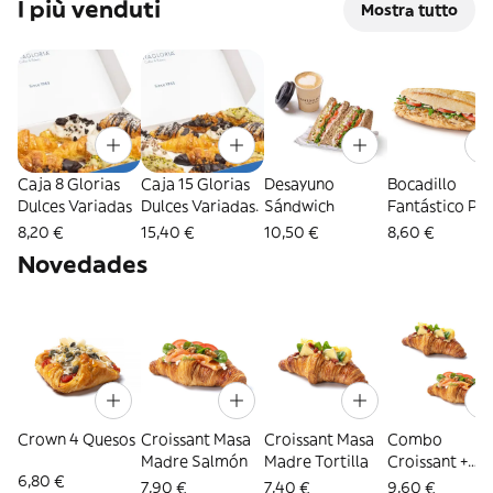
I più venduti
Mostra tutto
Caja 8 Glorias
Caja 15 Glorias
Desayuno
Bocadillo
Dulces Variadas
Dulces Variadas.
Sándwich
Fantástico Pol
Mayonesa
8,20 €
15,40 €
10,50 €
8,60 €
Novedades
Crown 4 Quesos
Croissant Masa
Croissant Masa
Combo
Madre Salmón
Madre Tortilla
Croissant +
6,80 €
bebida
7,90 €
7,40 €
9,60 €