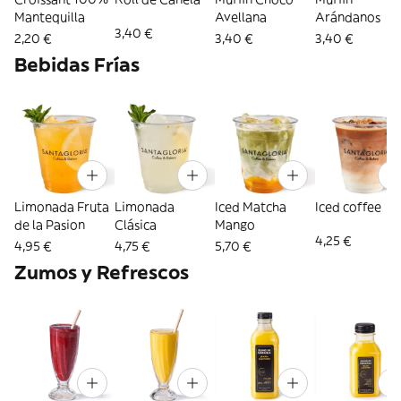
Mantequilla
Avellana
Arándanos
3,40 €
2,20 €
3,40 €
3,40 €
Bebidas Frías
Limonada Fruta
Limonada
Iced Matcha
Iced coffee
de la Pasion
Clásica
Mango
4,25 €
4,95 €
4,75 €
5,70 €
Zumos y Refrescos