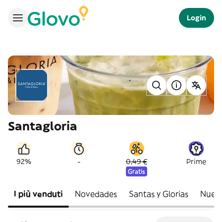
Login
Santagloria
-
92%
0,49 €
Prime
Gratis
I più venduti
Novedades
Santas y Glorias
Nueva