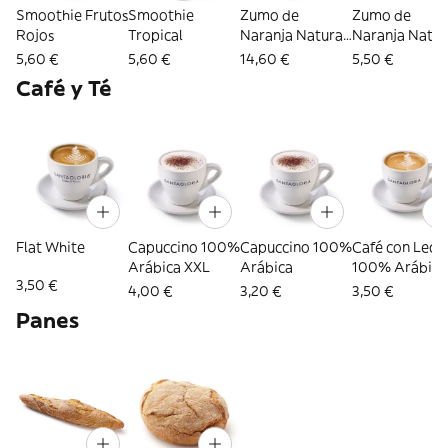
Smoothie Frutos
Smoothie
Zumo de
Zumo de
Rojos
Tropical
Naranja Natural
Naranja Natur
Recién
Recién
5,60 €
5,60 €
14,60 €
5,50 €
Exprimido 1 L
Exprimido 33
Café y Té
ml
Flat White
Capuccino 100%
Capuccino 100%
Café con Lech
Arábica XXL
Arábica
100% Arábica
3,50 €
XXL
4,00 €
3,20 €
3,50 €
Panes