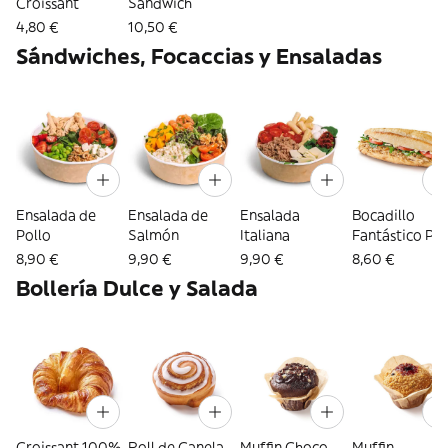
Croissant
Sándwich
4,80 €
10,50 €
Sándwiches, Focaccias y Ensaladas
Ensalada de
Ensalada de
Ensalada
Bocadillo
Pollo
Salmón
Italiana
Fantástico Pol
Mayonesa
8,90 €
9,90 €
9,90 €
8,60 €
Bollería Dulce y Salada
Croissant 100%
Roll de Canela
Muffin Choco
Muffin