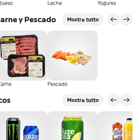
Queso
Leche
Yogures
Carne y Pescado
Mostra tutto
Carne
Pescado
cos
Mostra tutto