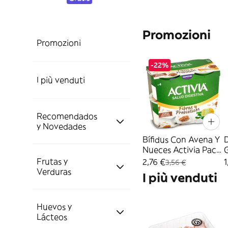
Promozioni
Promozioni
-22%
I più venduti
Recomendados
y Novedades
Bífidus Con Avena Y
Nueces Activia Pack
4 X 115 G
Frutas y
Novedades Dia
2,76 €
1
3,56 €
Verduras
I più venduti
Mejor Valorados
NOVEDAD DIA
Huevos y
Frutas
Lácteos