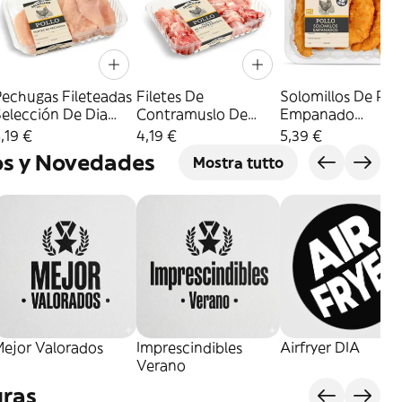
Pechugas Fileteadas
Filetes De
Solomillos De Pol
elección De Dia
Contramuslo De
Empanado
Bandeja 650 G
Pollo Selección De
Selección De Dia
,19 €
4,19 €
5,39 €
Aprox.
Dia 600 G Aprox.
700 G Aprox.
s y Novedades
Mostra tutto
Mejor Valorados
Imprescindibles
Airfryer DIA
Verano
uras