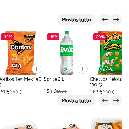
Mostra tutto
-32%
-18%
-29%
Doritos Tex-Mex 140
Sprite 2 L
Chettos Pelotazo
G
130 G
1,54 €
,61 €
1,62 €
1,88 €
2,40 €
2,30 €
Mostra tutto