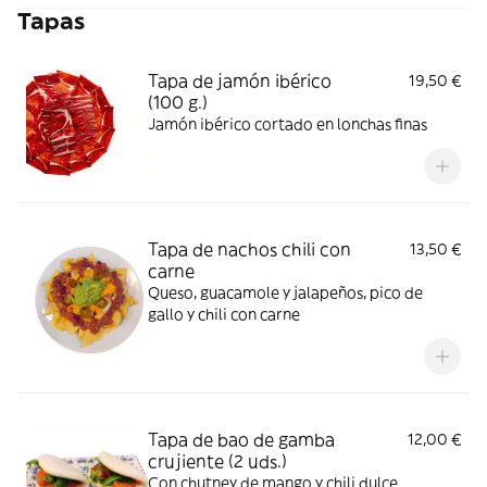
Tapas
Tapa de jamón ibérico
19,50 €
(100 g.)
Jamón ibérico cortado en lonchas finas
Tapa de nachos chili con
13,50 €
carne
Queso, guacamole y jalapeños, pico de
gallo y chili con carne
Tapa de bao de gamba
12,00 €
crujiente (2 uds.)
Con chutney de mango y chili dulce