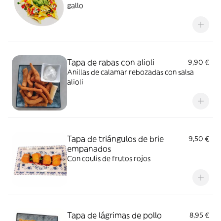
gallo
Tapa de rabas con alioli
9,90 €
Anillas de calamar rebozadas con salsa
alioli
Tapa de triángulos de brie
9,50 €
empanados
Con coulis de frutos rojos
Tapa de lágrimas de pollo
8,95 €