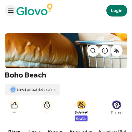
Login
Boho Beach
Stessi prezzi del locale ›
-
--
0,49 €
Prime
Gratis
Pizza
Tapas
Burger
Ensaladas
Nuestro Platos