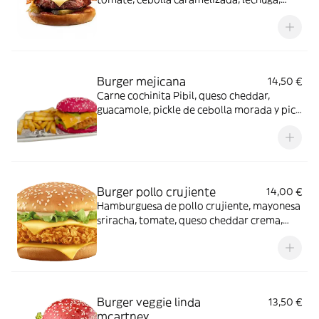
jalapeños y mermelada de bacon.
Acompañado de patatas fritas
Burger mejicana
14,50 €
Carne cochinita Pibil, queso cheddar,
guacamole, pickle de cebolla morada y pico
de gallo. Acompañado de patatas fritas
Burger pollo crujiente
14,00 €
Hamburguesa de pollo crujiente, mayonesa
sriracha, tomate, queso cheddar crema,
rúcula y bacon. Acompañado de patatas
fritas
Burger veggie linda
13,50 €
mcartney