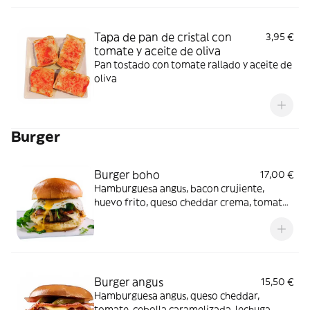
Tapa de pan de cristal con
3,95 €
tomate y aceite de oliva
Pan tostado con tomate rallado y aceite de
oliva
Burger
Burger boho
17,00 €
Hamburguesa angus, bacon crujiente,
huevo frito, queso cheddar crema, tomate,
rúcula y nuestra salsa especial.
Acompañado de patatas fritas
Burger angus
15,50 €
Hamburguesa angus, queso cheddar,
tomate, cebolla caramelizada, lechuga,