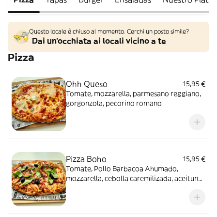
Questo locale è chiuso al momento. Cerchi un posto simile?
Dai un'occhiata ai locali vicino a te
Pizza
Ohh Queso
15,95 €
Tomate, mozzarella, parmesano reggiano,
gorgonzola, pecorino romano
Pizza Boho
15,95 €
Tomate, Pollo Barbacoa Ahumado,
mozzarella, cebolla caremilizada, aceitunas
negras y rúcula