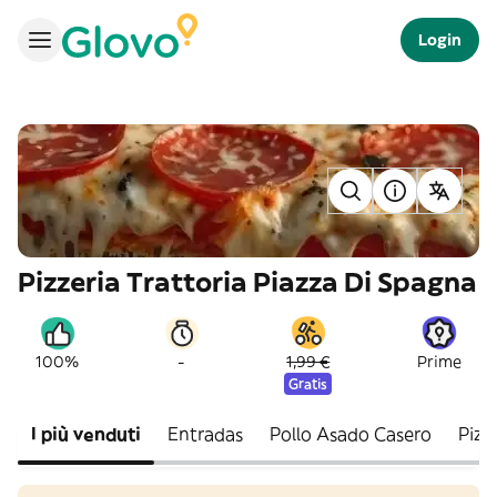
Login
Pizzeria Trattoria Piazza Di Spagna
-
100%
1,99 €
Prime
Gratis
I più venduti
Entradas
Pollo Asado Casero
Pizz