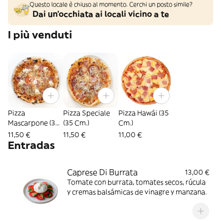
Questo locale è chiuso al momento. Cerchi un posto simile?
Dai un'occhiata ai locali vicino a te
I più venduti
Pizza
Pizza Speciale
Pizza Hawái (35
Mascarpone (35
(35 Cm.)
Cm.)
Cm.)
11,50 €
11,50 €
11,00 €
Entradas
Caprese Di Burrata
13,00 €
Tomate con burrata, tomates secos, rúcula
y cremas balsámicas de vinagre y manzana.