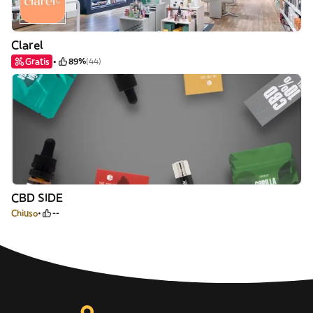
Clarel
Gratis
89%
(44)
CBD SIDE
Chiuso
--