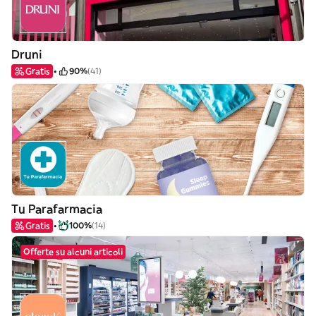
Druni
Gratis
90%
(41)
Tu Parafarmacia
Gratis
100%
(14)
Offerte su alcuni articoli