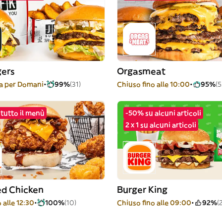
gers
Orgasmeat
 per Domani
99%
(31)
Chiuso fino alle 10:00
95%
(5
tutto il menù
-50% su alcuni articoli
2 x 1 su alcuni articoli
ed Chicken
Burger King
 alle 12:30
100%
(10)
Chiuso fino alle 09:00
92%
(