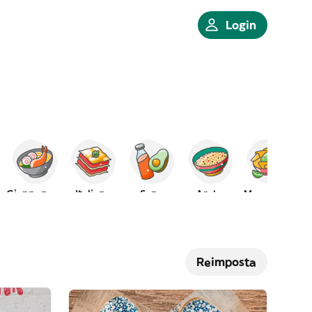
Login
Giapponese
Italiano
Sano
Arabo
Messicano
Reimposta