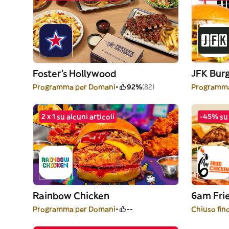
Foster's Hollywood
JFK Bur
Programma per Domani
92%
(82)
Programma
2 x 1 su alcuni articoli
-45% su 
Rainbow Chicken
6am Fri
Programma per Domani
--
Chiuso fino