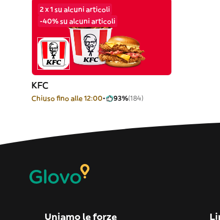
2 x 1 su alcuni articoli
-40% su alcuni articoli
KFC
Chiuso fino alle 12:00
93%
(184)
Uniamo le forze
Li