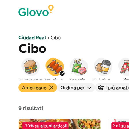
Ciudad Real
Cibo
Cibo
Hamburger
Americano
Spuntino
Colazione
Piz
Americano
Ordina per
I più amati
9 risultati
-30% su alcuni articoli
2 x 1 su 