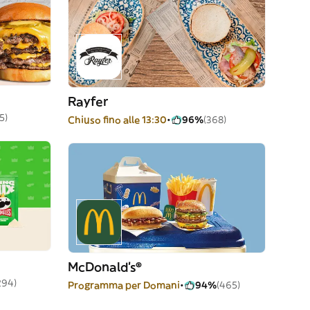
Rayfer
5)
Chiuso fino alle 13:30
96%
(368)
McDonald's®
294)
Programma per Domani
94%
(465)