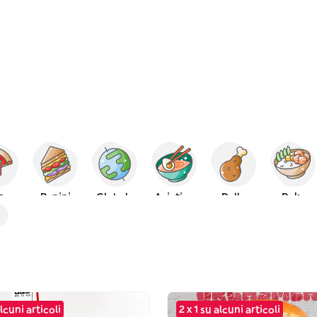
za
Panini
Globale
Asiatico
Pollo
Poke
alcuni articoli
2 x 1 su alcuni articoli