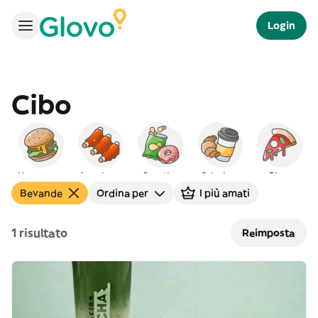
Login
Cibo
Hamburger
Americano
Spuntino
Colazione
Pizza
Bevande
Ordina per
I più amati
1 risultato
Reimposta