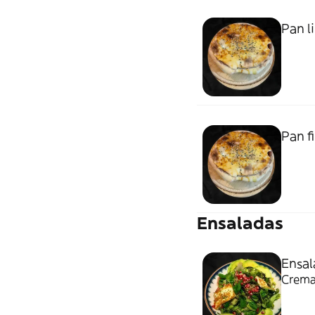
Pan l
Pan f
Ensaladas
Ensal
Crema 