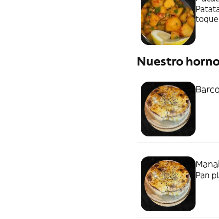
Patata
toque
Nuestro horno
Barco
Manak
Pan pl