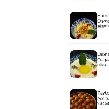
Hum
Crema 
sésam
Labn
Cuajad
oliva
Zayto
Aceitu
y acei