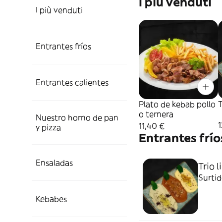
I più venduti
I più venduti
Entrantes fríos
Entrantes calientes
Plato de kebab pollo
T
o ternera
Nuestro horno de pan
1
11,40 €
y pizza
Entrantes frío
Ensaladas
Trio 
Surti
Kebabes