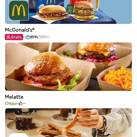
McDonald's®
Gratis
95%
(500+)
Melatte
Chiuso
--