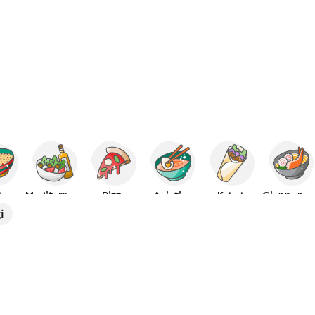
bo
Mediterraneo
Pizza
Asiatico
Kebab
Giappones
i