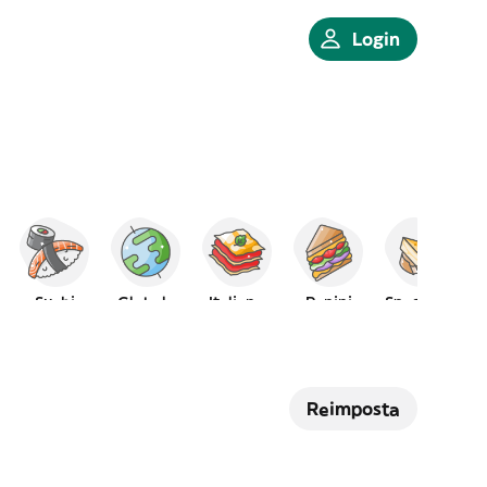
Login
e
Sushi
Globale
Italiano
Panini
Spagnolo
Reimposta