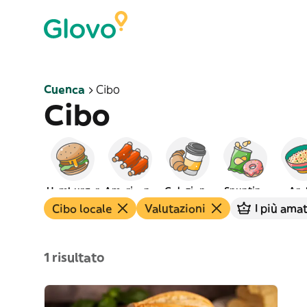
Cuenca
Cibo
Cibo
Hamburger
Americano
Colazione
Spuntino
Ara
Cibo locale
Valutazioni
I più amat
1 risultato