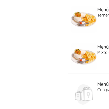
Menú 
Terner
Menú
Mixto 
Menú 
Con pa