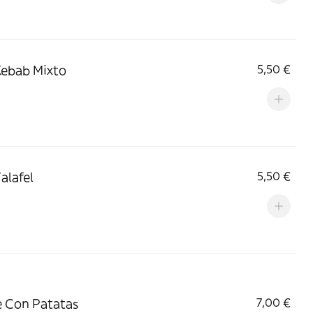
Kebab Mixto
5,50 €
alafel
5,50 €
 Con Patatas
7,00 €