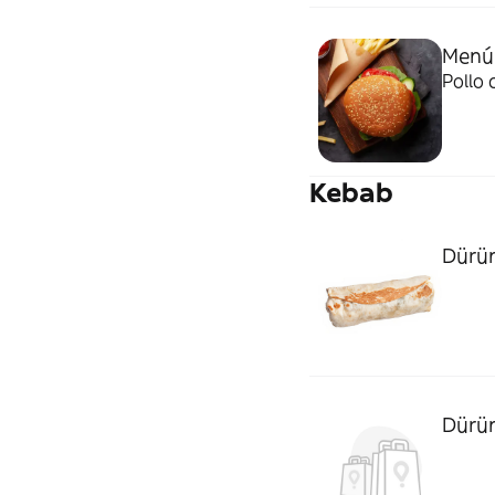
Menú
Pollo 
Kebab
Dürüm
Dürü