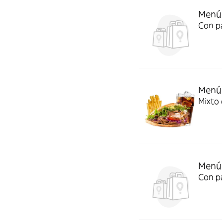
Menú 
Con pa
Menú 
Mixto 
Menú 
Con pa