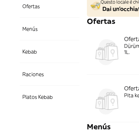
Questo locale è ch
Ofertas
Dai un'occhiat
Ofertas
Menús
Ofert
Dürüm 
Kebab
1L.
Raciones
Ofert
Pita k
Platos Kebab
Menús