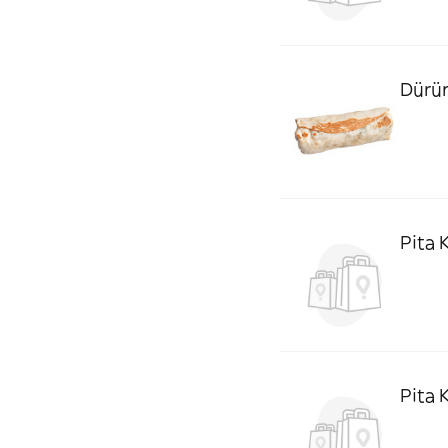
Dürü
Pita 
Pita 