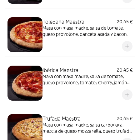
Toledana Maestra
20,45 €
Masa con masa madre, salsa de tomate,
queso provolone, panceta asada y bacon.
Ibérica Maestra
20,45 €
Masa con masa madre, salsa de tomate,
queso provolone, tomates Cherry, jamón
de cebo 50% raza ibérica y AOVE.
Trufada Maestra
20,45 €
Masa con masa madre, salsa carbonara,
mezcla de queso mozzarella, queso trufado
y queso provolone, champiñones,