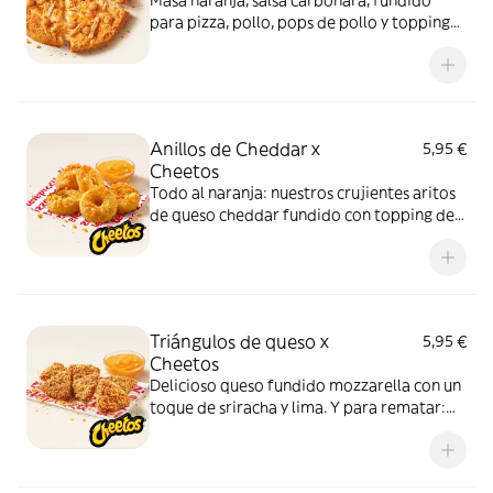
Masa naranja, salsa carbonara, fundido
para pizza, pollo, pops de pollo y topping
de Cheetos. Advertencia: ¡te dejará huella!
Anillos de Cheddar x
5,95 €
Cheetos
Todo al naranja: nuestros crujientes aritos
de queso cheddar fundido con topping de
Cheetos acompañados de nuestra salsa
Quesabrosa.
Triángulos de queso x
5,95 €
Cheetos
Delicioso queso fundido mozzarella con un
toque de sriracha y lima. Y para rematar:
muuucho topping de Cheetos
acompañados de nuestra salsa Quesabrosa.