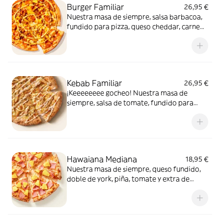
Burger Familiar
26,95 €
Nuestra masa de siempre, salsa barbacoa,
fundido para pizza, queso cheddar, carne
de vacuno, bacon, salsa para Burger Heinz.
Kebab Familiar
26,95 €
¡Keeeeeeee gocheo! Nuestra masa de
siempre, salsa de tomate, fundido para
pizza, pollo marinado, cebolla, especias
kebab, orégano y salsa kebab.
Hawaiana Mediana
18,95 €
Nuestra masa de siempre, queso fundido,
doble de york, piña, tomate y extra de
fundido para pizza. Dulce, salada… y
siempre deliciosa.