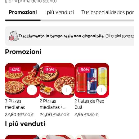
giorni prima dello sconto
Promozioni
I più venduti
Tus especialidades por 
Tracciamento in tempo reale non disponibile.
Gli ordini sono con
Promozioni
-60%
-50%
-50%
3 Pizzas
2 Pizzas
2 Latas de Red
medianas
medianas +
Bull
Combo Mix
22,80 €
24,00 €
2,95 €
57,00 €
48,00 €
5,90 €
I più venduti