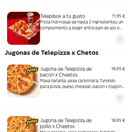
Telepibox a tu gusto
11,95 €
Pizza Individual de hasta 2 ingredientes, un
complemento a elegir entre pan de ajo o
patatas gajo y una bebida de 50 cl
Jugonas de Telepizza x Chetos
Jugona de Telepizza de
18,95 €
bacon x Cheetos
Masa naranja, salsa carbonara, fundido
para pizza, queso cheddar, bacon y topping
de Cheetos. Sí, has leído bien: Cheetos.
Jugona de Telepizza de
18,95 €
pollo x Cheetos