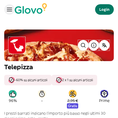
Login
Telepizza
-60% su alcuni articoli
2 x 1 su alcuni articoli
-
96%
2,95 €
Prime
Gratis
I prezzi barrati indicano l’importo più basso negli ultimi 30