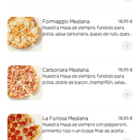
conquista a todos.
Formaggio Mediana
18,95 €
Nuestra masa de siempre, fundido para
pizza, salsa carbonara, queso de rulo, queso
provolone y mezcla de 5 quesos gourmet:
cheddar, gouda, emmental , mozzarella y
havarty. Para quienes saben que nunca hay
demasiado queso.
Carbonara Mediana
18,95 €
Nuestra masa de siempre, fundido para
pizza, doble de bacon, champiñón, salsa
carbonara y extra de fundido para pizza.
¡Un clásico irresistible!
La Furiosa Mediana
18,95 €
Nuestra masa de siempre con pepperoni,
pimiento rojo y un toque final de aceite
picante. Solo para valientes.