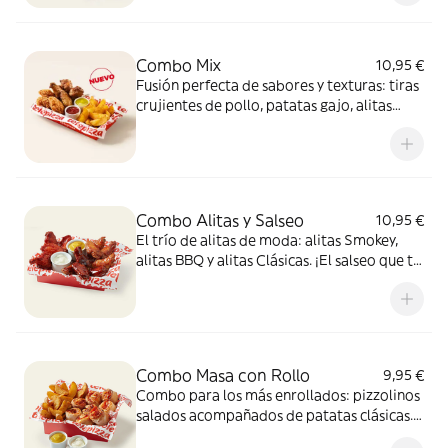
Combo Mix
10,95 €
Fusión perfecta de sabores y texturas: tiras
crujientes de pollo, patatas gajo, alitas
crujientes y dos salsas de 35g para mojar,
una mezcla 100% adictiva.
Combo Alitas y Salseo
10,95 €
El trío de alitas de moda: alitas Smokey,
alitas BBQ y alitas Clásicas. ¡El salseo que tu
cuerpo necesita!
Combo Masa con Rollo
9,95 €
Combo para los más enrollados: pizzolinos
salados acompañados de patatas clásicas.
Incluye 2 salsas de 35g para mojar.