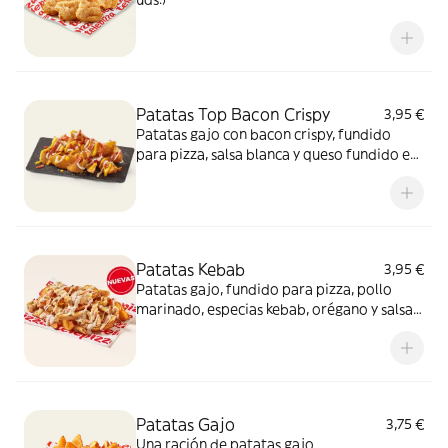
Patatas Top Bacon Crispy
3,95 €
Patatas gajo con bacon crispy, fundido
para pizza, salsa blanca y queso fundido en
polvo.​
Patatas Kebab
3,95 €
Patatas gajo, fundido para pizza, pollo
marinado, especias kebab, orégano y salsa
kebab. ¡Keeeeeeee gocheo!
Patatas Gajo
3,75 €
Una ración de patatas gajo