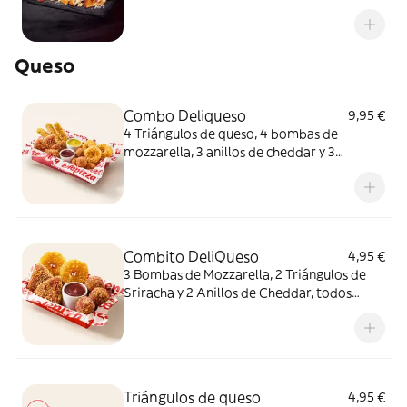
queso fundido en polvo.
Queso
Combo Deliqueso
9,95 €
4 Triángulos de queso, 4 bombas de
mozzarella, 3 anillos de cheddar y 3
crujientes de queso ¿Por qué probar solo
uno cuando puedes probarlos todos
juntos?
Combito DeliQueso
4,95 €
3 Bombas de Mozzarella, 2 Triángulos de
Sriracha y 2 Anillos de Cheddar, todos
juntos. ¿Por qué probar solo uno cuando
puedes probarlos todos?
Triángulos de queso
4,95 €