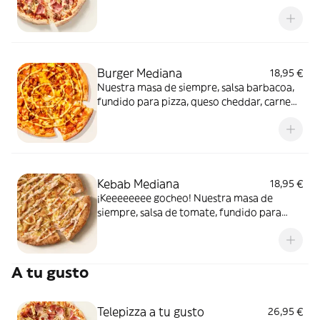
de carne de vacuno. Clásica y legendaria.
Como solo Telepizza sabe hacerla.
Burger Mediana
18,95 €
Nuestra masa de siempre, salsa barbacoa,
fundido para pizza, queso cheddar, carne
de vacuno, bacon, salsa para Burger Heinz.
Kebab Mediana
18,95 €
¡Keeeeeeee gocheo! Nuestra masa de
siempre, salsa de tomate, fundido para
pizza, pollo marinado, cebolla, especias
kebab, orégano y salsa kebab.
A tu gusto
Telepizza a tu gusto
26,95 €