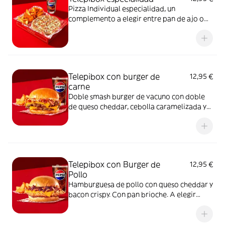
Pizza Individual especialidad, un
complemento a elegir entre pan de ajo o
patatas gajo y una bebida de 50 cl
Telepibox con burger de
12,95 €
carne
Doble smash burger de vacuno con doble
de queso cheddar, cebolla caramelizada y
bacon crispy. Con pan brioche. A elegir
entre salsa barbacoa o salsa burger.
Acompañada de una ración de patatas gajo
y una bebida de 50 cl
Telepibox con Burger de
12,95 €
Pollo
Hamburguesa de pollo con queso cheddar y
bacon crispy. Con pan brioche. A elegir
entre salsa barbacoa o salsa burger.
Acompañada de una ración de patatas gajo
y una bebida de 50 cl