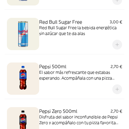
Red Bull Sugar Free
3,00 €
Red Bull Sugar Free la bebida energética
sin azúcar que te da alas
Pepsi 500ml
2,70 €
El sabor más refrescante que estabas
esperando. Acompáñala con una pizza
recién salida del horno y vive la experiencia
con esta combinación perfecta, ¡para
disfrutar cualquier momento!
Pepsi Zero 500ml
2,70 €
Disfruta del sabor inconfundible de Pepsi
Zero y acompáñalo con tu pizza favorita
recién horneada. ¡Zero azúcar y máximo