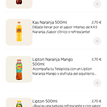
sabor!
Kas Naranja 500ml
2,70 €
Déjate llevar por el sabor intenso de KAS
Naranja ¡Sabor cítrico y refrescante!
Lipton Naranja Mango
2,70 €
500ml
Acompaña tu Telepizza con un Lipton
Naranja Mango y disfruta del equilibrio
perfecto entre el cítrico de la naranja y el
toque tropical del mango. ¡El sabor
refrescante del verano!
Lipton 500ml
2,70 €
¿Buscas una bebida refrescante y con sabor