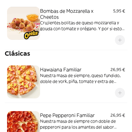
Bombas de Mozzarella x
5,95 €
Cheetos
Crujientes bolitas de queso mozzarella y
gouda con tomate y orégano. Y por si esto
no fuera suficientemente bueno: topping
de Cheetos acompañado de nuestra salsa
Quesabrosa.
Clásicas
Hawaiana Familiar
26,95 €
Nuestra masa de siempre, queso fundido,
doble de york, piña, tomate y extra de
fundido para pizza. Dulce, salada… y
siempre deliciosa.
Pepe Pepperoni Familiar
26,95 €
Nuestra masa de siempre con doble de
pepperoni para los amantes del sabor