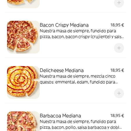
Bacon Crispy Mediana
18,95 €
Nuestra masa de siempre, fundido para
pizza, bacon, bacon crispy (crujiente) y salsa
barbacoa para el toque perfecto. ¡Ñam!
Delicheese Mediana
18,95 €
Nuestra masa de siempre, mezcla cinco
quesos: emmental, edam, fundido para
pizza, provolone, cheddar, tomate
confitado y orégano. El festival de queso
que siempre soñaste.
Barbacoa Mediana
18,95 €
Nuestra masa de siempre, fundido para
pizza, bacon, pollo, salsa barbacoa y doble