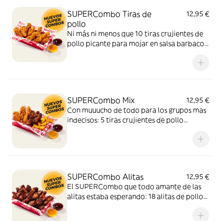
SUPERCombo Tiras de
12,95 €
pollo
Ni más ni menos que 10 tiras crujientes de
pollo picante para mojar en salsa barbacoa
y miel y mostaza. Un SUPERCombo lleno
de solomillos de pollo, tiernos y sabrosos,
para compartir con tus amigos y que nadie
se quede con hambre.
SUPERCombo Mix
12,95 €
Con muuucho de todo para los grupos mas
indecisos: 5 tiras crujientes de pollo
picante, 6 alitas de pollo y patatas gajo
acompañadas con salsa barbacoa y miel y
mostaza. El SUPERCombo para compartir
y no quedarse con ganas de nada.
SUPERCombo Alitas
12,95 €
El SUPERCombo que todo amante de las
alitas estaba esperando: 18 alitas de pollo
acompañadas con salsa barbacoa y miel y
mostaza. Para compartir ¡y repetir!