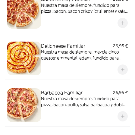
Nuestra masa de siempre, fundido para
pizza, bacon, bacon crispy (crujiente) y salsa
barbacoa para el toque perfecto. ¡Ñam!
Delicheese Familiar
26,95 €
Nuestra masa de siempre, mezcla cinco
quesos: emmental, edam, fundido para
pizza, provolone, cheddar, tomate
confitado y orégano. El festival de queso
que siempre soñaste.
Barbacoa Familiar
26,95 €
Nuestra masa de siempre, fundido para
pizza, bacon, pollo, salsa barbacoa y doble
de carne de vacuno. Clásica y legendaria.
Como solo Telepizza sabe hacerla.