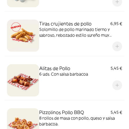
Tiras crujientes de pollo
6,95 €
Solomillo de pollo marinado tierno y
sabroso, rebozado estilo sureño muy
crujiente y un toque picante de pimienta.
Sí, el paraíso existe.
Alitas de Pollo
5,45 €
6 uds. Con salsa barbacoa
Pizzolinos Pollo BBQ
5,45 €
8 rollos de masa con pollo, queso y salsa
barbacoa.