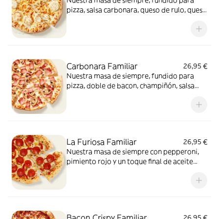
Nuestra masa de siempre, fundido para
pizza, salsa carbonara, queso de rulo, queso
provolone y mezcla de 5 quesos gourmet:
cheddar, gouda, emmental , mozzarella y
havarty. Para quienes saben que nunca hay
demasiado queso.
Carbonara Familiar
26,95 €
Nuestra masa de siempre, fundido para
pizza, doble de bacon, champiñón, salsa
carbonara y extra de fundido para pizza.
¡Un clásico irresistible!
La Furiosa Familiar
26,95 €
Nuestra masa de siempre con pepperoni,
pimiento rojo y un toque final de aceite
picante. Solo para valientes.
Bacon Crispy Familiar
26,95 €