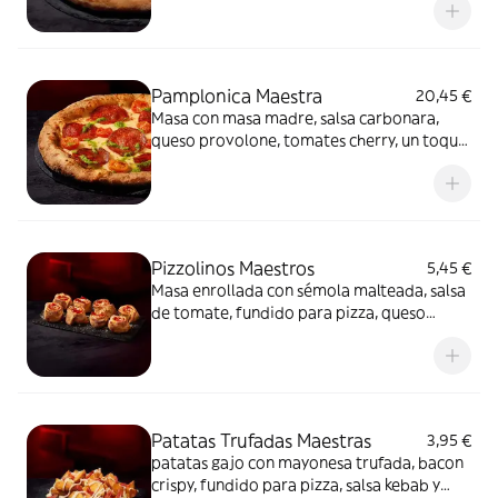
mayonesa trufada y flores secas.
Pamplonica Maestra
20,45 €
Masa con masa madre, salsa carbonara,
queso provolone, tomates cherry, un toque
de pesto y chorizo de Pamplona.
Pizzolinos Maestros
5,45 €
Masa enrollada con sémola malteada, salsa
de tomate, fundido para pizza, queso
fundido en polvo y chorizo de Pamplona.
Patatas Trufadas Maestras
3,95 €
patatas gajo con mayonesa trufada, bacon
crispy, fundido para pizza, salsa kebab y