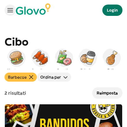
Login
Cibo
Hamburger
Americano
Spuntino
Colazione
Pollo
Barbecue
Ordina per
2 risultati
Reimposta