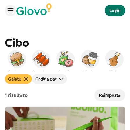
Login
Cibo
Hamburger
Americano
Spuntino
Colazione
Pollo
Gelato
Ordina per
1 risultato
Reimposta