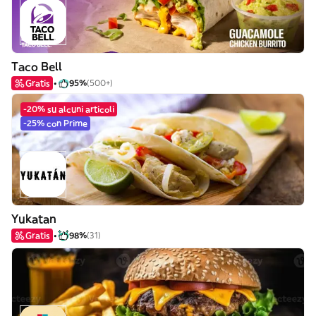
Taco Bell
Gratis
95%
(500+)
-20% su alcuni articoli
-25% con Prime
Yukatan
Gratis
98%
(31)