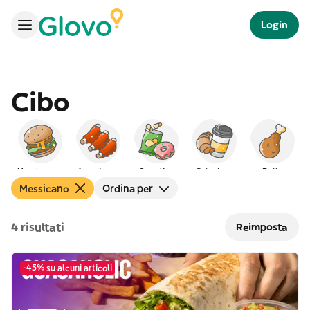
Login
Cibo
Hamburger
Americano
Spuntino
Colazione
Pollo
Messicano
Ordina per
4 risultati
Reimposta
-45% su alcuni articoli