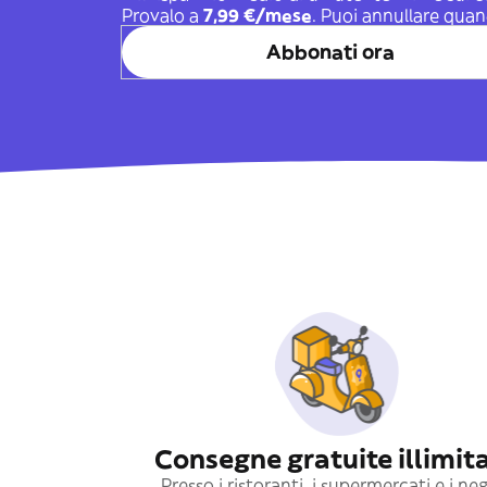
Provalo a
7,99 €/mese
. Puoi annullare quan
Abbonati ora
Consegne gratuite illimit
Presso i ristoranti, i supermercati e i ne