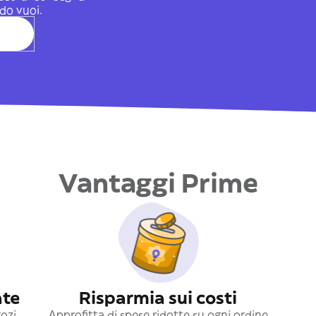
do vuoi.
Vantaggi Prime
ate
Risparmia sui costi
gozi
Approfitta di spese ridotte su ogni ordine