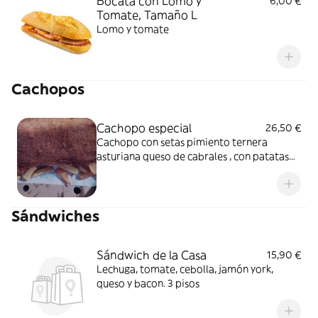
Bocata con Lomo y
6,00 €
Tomate, Tamaño L
Lomo y tomate
Cachopos
Cachopo especial
26,50 €
Cachopo con setas pimiento ternera
asturiana queso de cabrales , con patatas
caseras, algo que no te puedes perder
Sándwiches
Sándwich de la Casa
15,90 €
Lechuga, tomate, cebolla, jamón york,
queso y bacon. 3 pisos