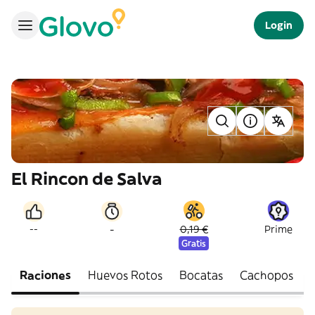
Login
El Rincon de Salva
-
--
0,19 €
Prime
Gratis
Raciones
Huevos Rotos
Bocatas
Cachopos