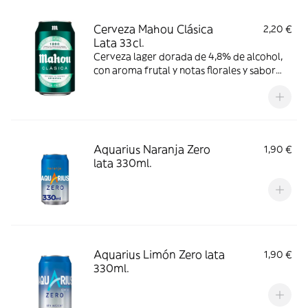
Cerveza Mahou Clásica
2,20 €
Lata 33cl.
Cerveza lager dorada de 4,8% de alcohol,
con aroma frutal y notas florales y sabor
suave y refrescante. Se recomienda
consumir entre 4º y 6º C.
Aquarius Naranja Zero
1,90 €
lata 330ml.
Aquarius Limón Zero lata
1,90 €
330ml.