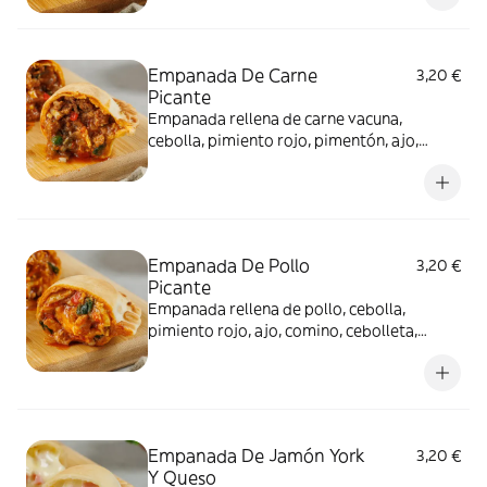
Empanada De Carne
3,20 €
Picante
Empanada rellena de carne vacuna,
cebolla, pimiento rojo, pimentón, ajo,
comino, pimienta de cayena, cebolleta y
huevo
Empanada De Pollo
3,20 €
Picante
Empanada rellena de pollo, cebolla,
pimiento rojo, ajo, comino, cebolleta,
huevo, tomate divella y siracha
Empanada De Jamón York
3,20 €
Y Queso