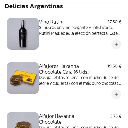
Delicias Argentinas
Vino Rutini
37,50 €
Si buscas un vino elegante y sofisticado,
Rutini Malbec es la elección perfecta. Este
vino argentino, reconocido a nivel mundial,
refleja la esencia de los viñedos de
Mendoza, donde las condiciones climáticas
otorgan a la uva su calidad excepcional
Alfajores Havanna
19,50 €
Chocolate Caja (6 Uds.)
Dos galletitas rellenas con mucho dulce de
leche y cubiertas con el más puro chocolate
semiamargo
Alfajor Havanna
3,75 €
Chocolate
Dos galletitas rellenas con mucho dulce de