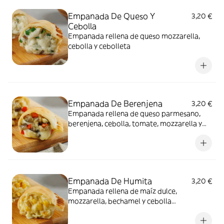
Empanada De Queso Y
3,20 €
Cebolla
Empanada rellena de queso mozzarella,
cebolla y cebolleta
Empanada De Berenjena
3,20 €
Empanada rellena de queso parmesano,
berenjena, cebolla, tomate, mozzarella y
orégano
Empanada De Humita
3,20 €
Empanada rellena de maíz dulce,
mozzarella, bechamel y cebolla
caramelizada