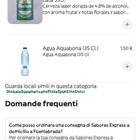
Cerveza lager dorada de 4,8% de alcohol,
con aroma frutal y notas florales y sabor
suave y refrescante. Se recomienda
consumir entre 4º y 6º C.
Agua Aquabona (35 Cl.)
1,50 €
Agua Aquabona (35 cl)
Guarda locali simili in questa categoria:
Globale
Sudamericano
Pizza
Spuntino
Dolci
Domande frequenti
Come posso ordinare una consegna di Sabores Express a
domicilio a Fuenlabrada?
Per ordinare la tua consegna da Sabores Express a