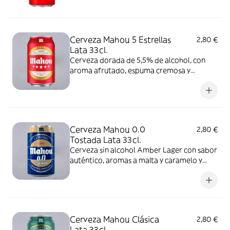
Cerveza Mahou 5 Estrellas
2,80 €
Lata 33cl.
Cerveza dorada de 5,5% de alcohol, con
aroma afrutado, espuma cremosa y
consistente y ligero amargor. Se
recomienda consumir entre 4º y 6º C.
Cerveza Mahou 0.0
2,80 €
Tostada Lata 33cl.
Cerveza sin alcohol Amber Lager con sabor
auténtico, aromas a malta y caramelo y
espuma densa. Se recomienda consumir
entre 4º y 6º C.
Cerveza Mahou Clásica
2,80 €
Lata 33cl.