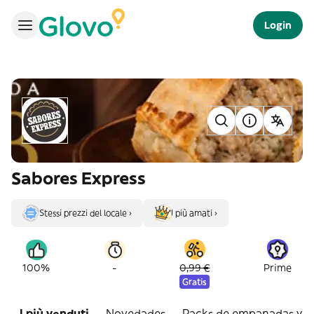
Login
Sabores Express
Stessi prezzi del locale ›
I più amati ›
-
100%
0,99 €
Prime
Gratis
I più venduti
Novedades
Packs de empanadas y c