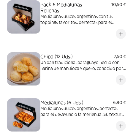
Pack 6 Medialunas
10,50 €
Rellenas
Medialunas dulces argentinas con tus
toppings favoritos, perfectas para el
desayuno o la merienda. Su textura suave y
sabor dulce las hace irresistibles
Chipa (12 Uds.)
7,50 €
Un pan tradicional paraguayo hecho con
harina de mandioca y queso, conocido por
su textura esponjosa y sabor único.
Perfecto para acompañar una taza de café
o té
Medialunas (6 Uds.)
6,90 €
Medialunas dulces argentinas, perfectas
para el desayuno o la merienda. Su textura
suave y sabor dulce las hace irresistibles