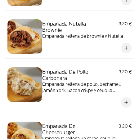
Empanada Nutella
3,20 €
Brownie
Empanada rellena de brownie y Nutella
Empanada De Pollo
3,20 €
Carbonara
Empanada rellena de pollo, bechamel,
jamón York, bacon crispy y cebolla
caramelizada
Empanada De
3,20 €
Cheeseburger
Empanada rellena de carne, cebolla