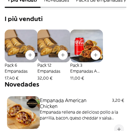
I più venduti
Pack 6
Pack 12
Pack 3
Empanadas
Empanadas
Empanadas A
Elección +
17,40 €
32,00 €
11,00 €
Bebida
Novedades
Empanada American
3,20 €
Chicken
Empanada rellena de delicioso pollo a la
parrilla, bacon, queso cheddar y salsa
barbacoa