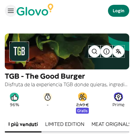
Login
TGB - The Good Burger
Disfruta de la experiencia TGB donde quieras, ingredientes frescos y naturales ahora con nuestras burgers más grandes y con la calidad de siempre ¡Vamos con todo!
-
96%
2,49 €
Prime
Gratis
I più venduti
LIMITED EDITION
MEAT ORIGINALS