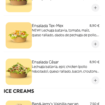
aros de cebolla y salsa tgb
Ensalada Tex-Mex
8,90 €
NEW! Lechuga batavia, tomate, maíz,
queso rallado, dados de pechuga de pollo,
zanahoria, salsa de César y Nachos Tex-Mex
Ensalada César
8,90 €
Lechuga batavia, epic chicken (pollo
rebozado), queso rallado, bacon, croutons y
salsa césar
ICE CREAMS
Ben&Jerry’s Vainilla pecan
7,50 €