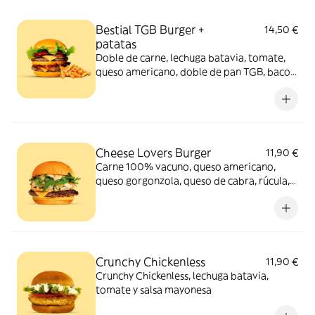
Bestial TGB Burger +
14,50 €
patatas
Doble de carne, lechuga batavia, tomate,
queso americano, doble de pan TGB, bacon
y salsa TGB. Acompañada de patatas
bastón
Cheese Lovers Burger
11,90 €
Carne 100% vacuno, queso americano,
queso gorgonzola, queso de cabra, rúcula,
cebolla caramelizada y salsa mostaza y
miel.
Crunchy Chickenless
11,90 €
Crunchy Chickenless, lechuga batavia,
tomate y salsa mayonesa