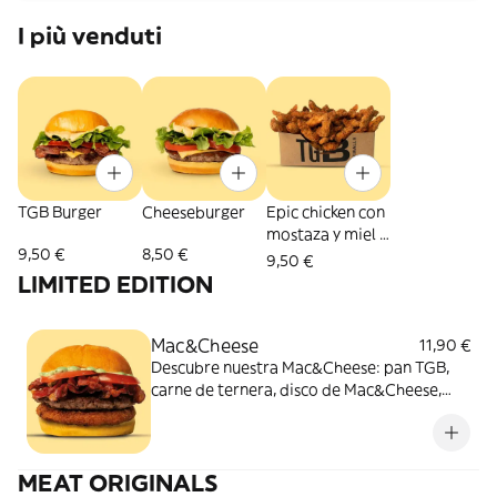
I più venduti
TGB Burger
Cheeseburger
Epic chicken con
mostaza y miel -
9,50 €
8,50 €
Medianos
9,50 €
LIMITED EDITION
Mac&Cheese
11,90 €
Descubre nuestra Mac&Cheese: pan TGB,
carne de ternera, disco de Mac&Cheese,
bacon, salsa mayo jalapeño, tomate y
mantequilla. ¡Una burger en tendencia!
MEAT ORIGINALS