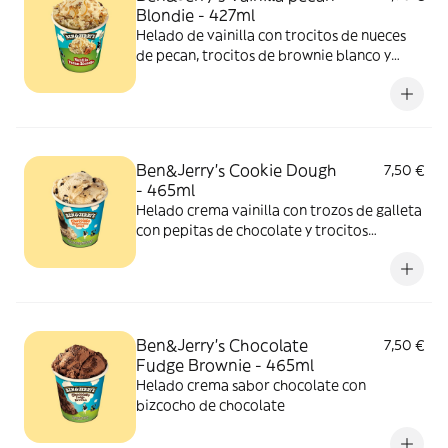
Blondie - 427ml
Helado de vainilla con trocitos de nueces
de pecan, trocitos de brownie blanco y
salsa de caramelo a la sal.
Ben&Jerry’s Cookie Dough
7,50 €
- 465ml
Helado crema vainilla con trozos de galleta
con pepitas de chocolate y trocitos
chocolateados
Ben&Jerry’s Chocolate
7,50 €
Fudge Brownie - 465ml
Helado crema sabor chocolate con
bizcocho de chocolate