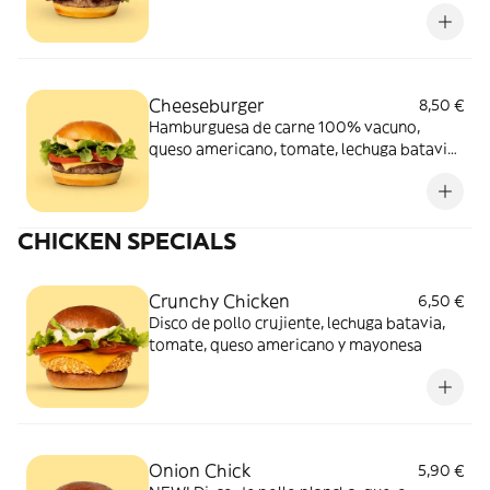
batavia acompañada de nuestra icónica
salsa TGB.
Cheeseburger
8,50 €
Hamburguesa de carne 100% vacuno,
queso americano, tomate, lechuga batavia
acompañada de nuestra icónica salsa TGB.
CHICKEN SPECIALS
Crunchy Chicken
6,50 €
Disco de pollo crujiente, lechuga batavia,
tomate, queso americano y mayonesa
Onion Chick
5,90 €