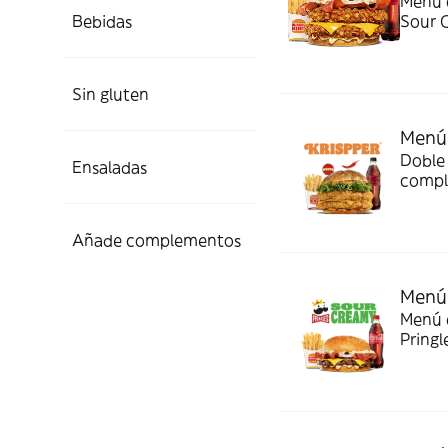
Menú c
Bebidas
Sour 
Sin gluten
Menú 
Doble 
Ensaladas
compl
Añade complementos
Menú 
Menú c
Pringl