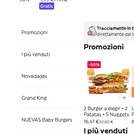
Gratis
Tracciamento in t
Promozioni
direttamente dal l
Promozioni
I più venduti
-50%
Novedades
Grand King
2 Burger a elegir + 2
Patatas + 5 Nuggets
NUEVAS Baby Burgers
16,41 €
6
32,82 €
I più venduti