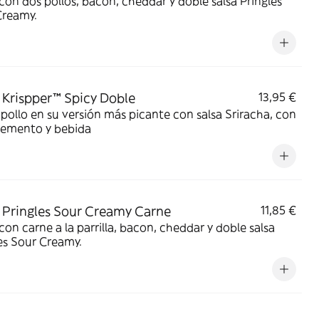
on dos pollos, bacon, cheddar y doble salsa Pringles
Creamy.
Krispper™ Spicy Doble
13,95 €
pollo en su versión más picante con salsa Sriracha, con
emento y bebida
Pringles Sour Creamy Carne
11,85 €
on carne a la parrilla, bacon, cheddar y doble salsa
es Sour Creamy.