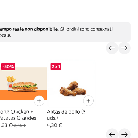
empo reale non disponibile.
Gli ordini sono consegnati
ocale.
-50%
2 x 1
Long Chicken +
Alitas de pollo (3
Patatas Grandes
uds.)
,23 €
4,30 €
12,45 €