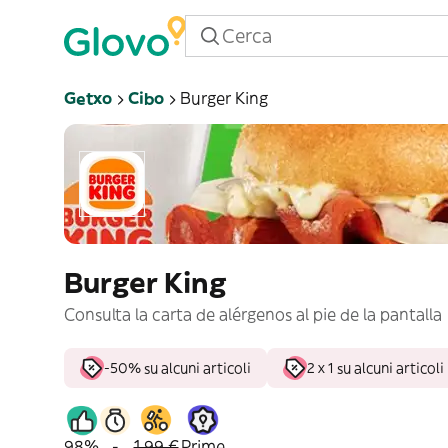
Getxo
Cibo
Burger King
Burger King
Consulta la carta de alérgenos al pie de la pantalla
-50% su alcuni articoli
2 x 1 su alcuni articoli
98%
-
1,99 €
Prime