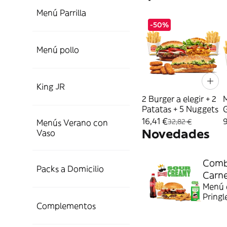
Menú Parrilla
-50%
Menú pollo
King JR
2 Burger a elegir + 2
Patatas + 5 Nuggets
16,41 €
9
32,82 €
Menús Verano con
Novedades
Vaso
Combo
Packs a Domicilio
Carn
Menú c
Pringl
Complementos