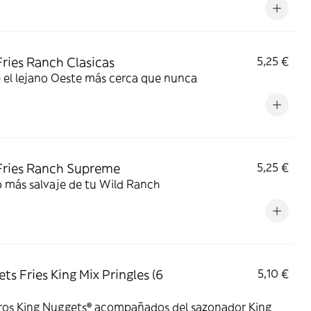
Fries Ranch Clasicas
5,25 €
 el lejano Oeste más cerca que nunca
Fries Ranch Supreme
5,25 €
o más salvaje de tu Wild Ranch
ts Fries King Mix Pringles (6
5,10 €
ros King Nuggets® acompañados del sazonador King