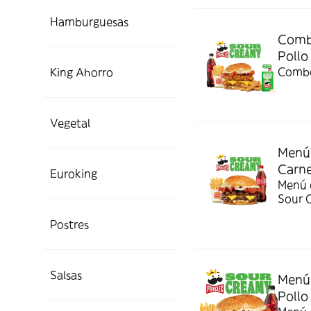
Hamburguesas
Combo
Pollo
Combo
King Ahorro
Vegetal
Menú 
Carn
Euroking
Menú c
Sour 
Postres
Salsas
Menú 
Pollo