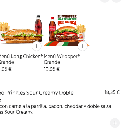
Menú Long Chicken®
Menú Whopper®
Grande
Grande
,95 €
10,95 €
 Pringles Sour Creamy Doble
18,35 €
e
on carne a la parrilla, bacon, cheddar y doble salsa
es Sour Creamy.