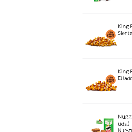
King 
Siente
King 
El lad
Nugge
uds.)
Nuest