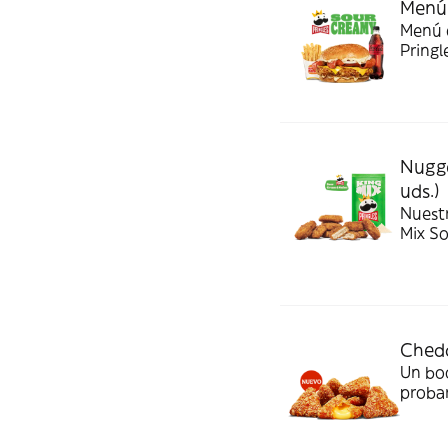
Menú 
Menú c
Pringl
Nugge
uds.)
Nuest
Mix S
Chedd
Un bo
probar