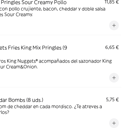
Pringles Sour Creamy Pollo
11,85 €
on pollo crujiente, bacon, cheddar y doble salsa
es Sour Creamy.
ts Fries King Mix Pringles (9
6,65 €
ros King Nuggets® acompañados del sazonador King
our Cream&Onion.
ar Bombs (8 uds.)
5,75 €
om de cheddar en cada mordisco. ¿Te atreves a
los?