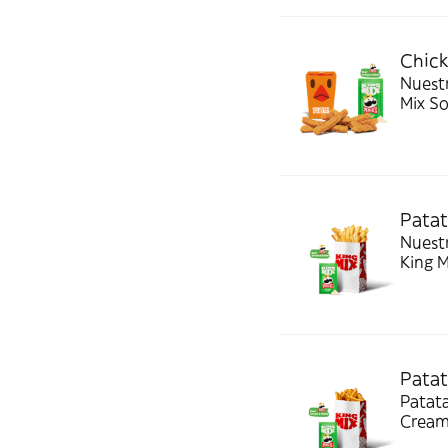
Chick
Nuestr
Mix S
Patat
Nuestras pa
King 
Patat
Patat
Cream