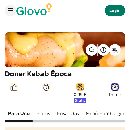
Login
Doner Kebab Época
-
--
0,99 €
Prime
Gratis
Para Uno
Platos
Ensaladas
Menú Hamburguesa 