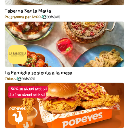
Taberna Santa Maria
Programma per 12:00
99%
(48)
La Famiglia se sienta a la mesa
Chiuso
98%
(69)
-50% su alcuni articoli
2 x 1 su alcuni articoli