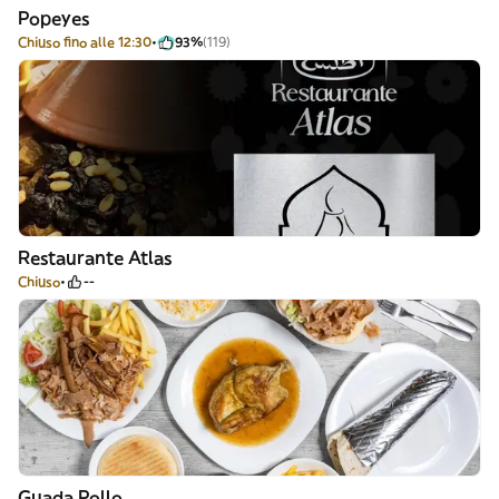
Popeyes
Chiuso fino alle 12:30
93%
(119)
Restaurante Atlas
Chiuso
--
Guada Pollo