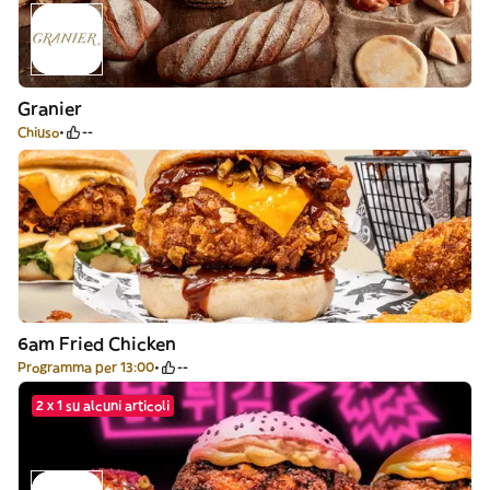
Granier
Chiuso
--
6am Fried Chicken
Programma per 13:00
--
2 x 1 su alcuni articoli