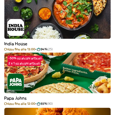
India House
Chiuso fino alle 13:00
94%
(25)
-50% su alcuni articoli
2 x 1 su alcuni articoli
Papa Johns
Chiuso fino alle 12:00
93%
(90)