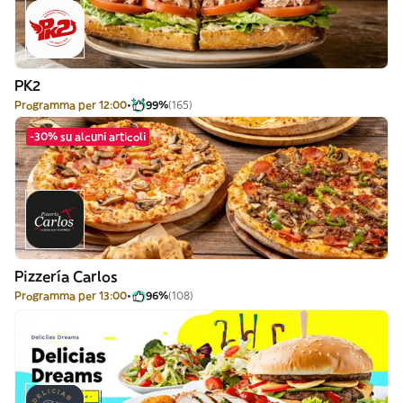
PK2
Programma per 12:00
99%
(165)
-30% su alcuni articoli
Pizzería Carlos
Programma per 13:00
96%
(108)