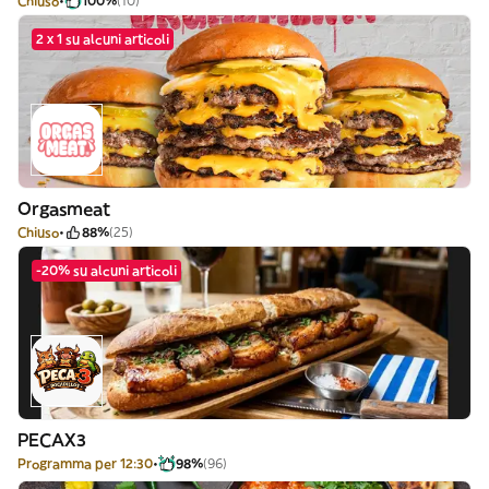
Chiuso
100%
(10)
2 x 1 su alcuni articoli
Orgasmeat
Chiuso
88%
(25)
-20% su alcuni articoli
PECAX3
Programma per 12:30
98%
(96)