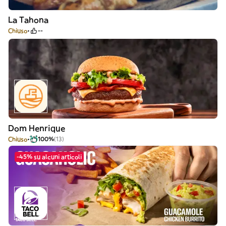
La Tahona
Chiuso
--
Dom Henrique
Chiuso
100%
(13)
-45% su alcuni articoli