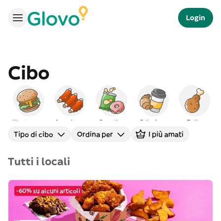
Login
Cibo
Hamburger
Americano
Spuntino
Colazione
Pollo
Tipo di cibo
Ordina per
I più amati
Tutti i locali
-60% su alcuni articoli