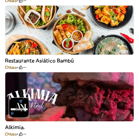
Chiuso
--
Restaurante Asiático Bambú
Chiuso
--
Alkimia.
Chiuso
--