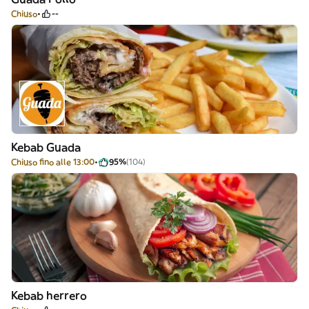
Chiuso
--
Kebab Guada
Chiuso fino alle 13:00
95%
(104)
Kebab herrero