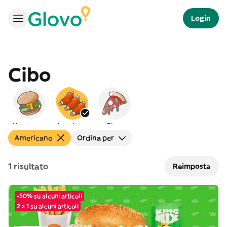
Login
Cibo
Hamburger
Americano
Pizza
Americano
Ordina per
1 risultato
Reimposta
-50% su alcuni articoli
2 x 1 su alcuni articoli