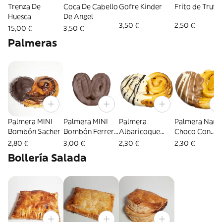
Trenza De
Coca De Cabello
Gofre Kinder
Frito de Trufa
Huesca
De Angel
3,50 €
2,50 €
15,00 €
3,50 €
Palmeras
Palmera MINI
Palmera MINI
Palmera
Palmera Nara
Bombón Sacher
Bombón Ferrero
Albaricoque
Choco Con
Rocher
Choco Blanco
Leche
2,80 €
3,00 €
2,30 €
2,30 €
Bollería Salada