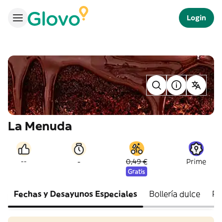
Login
La Menuda
-
--
0,49 €
Prime
Gratis
Fechas y Desayunos Especiales
Bollería dulce
Pa