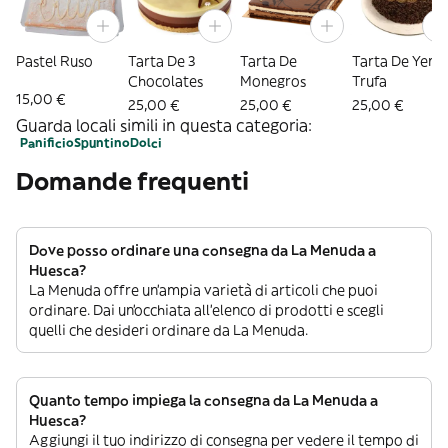
Pastel Ruso
Tarta De 3
Tarta De
Tarta De Yema
Chocolates
Monegros
Trufa
15,00 €
25,00 €
25,00 €
25,00 €
Guarda locali simili in questa categoria:
Panificio
Spuntino
Dolci
Domande frequenti
Dove posso ordinare una consegna da La Menuda a
Huesca?
La Menuda offre un’ampia varietà di articoli che puoi
ordinare. Dai un’occhiata all’elenco di prodotti e scegli
quelli che desideri ordinare da La Menuda.
Quanto tempo impiega la consegna da La Menuda a
Huesca?
Aggiungi il tuo indirizzo di consegna per vedere il tempo di