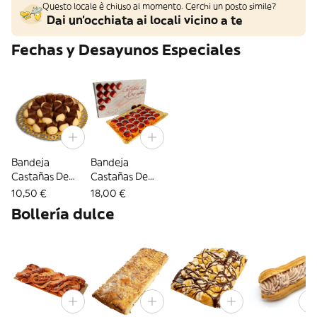
Questo locale è chiuso al momento. Cerchi un posto simile?
Dai un'occhiata ai locali vicino a te
Fechas y Desayunos Especiales
Bandeja
Bandeja
Castañas De
Castañas De
Mazapán (12
Mazapán (24
10,50 €
18,00 €
Uds.)
Uds.)
Bollería dulce