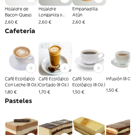
Hojaldre de
Hojaldre
Empanadilla
Bacon-Queso
Longaniza y
Atún
Pimientos
2,60 €
2,60 €
2,60 €
Cafetería
Café Ecológico
Café Ecológico
Café Solo
Infusión (8 Oz.)
Con Leche (8 Oz.)
Cortado (8 Oz.)
Ecológico (8 Oz.)
1,50 €
1,80 €
1,70 €
1,50 €
Pasteles