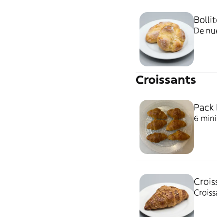
Bolli
De nue
Croissants
Pack 
6 mini
Croiss
Croiss