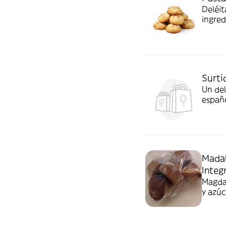
Deléit
ingred
tropic
Surti
Un del
españo
Madal
Integr
Magdal
y azúc