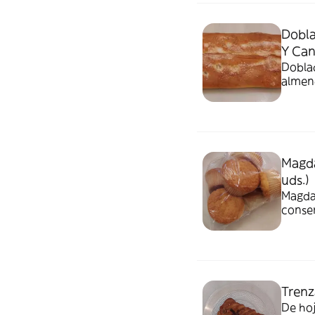
Dobla
Y Cane
Doblad
almend
Magda
uds.)
Magdal
conser
Trenz
De hoj