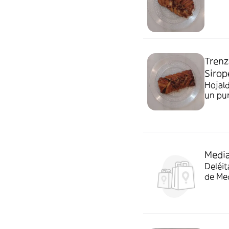
Tren
Sirop
Hojal
un pun
Media
Deléit
de Med
para u