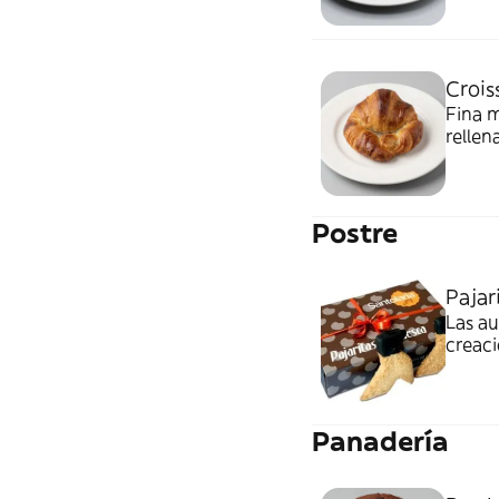
Crois
Fina m
rellen
Postre
Pajari
Las au
creaci
Panadería