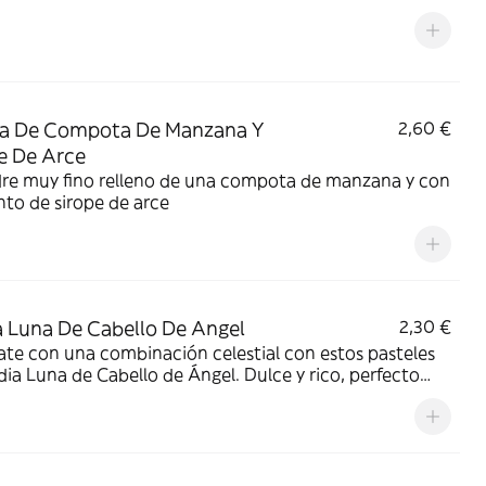
za De Compota De Manzana Y
2,60 €
e De Arce
dre muy fino relleno de una compota de manzana y con
to de sirope de arce
 Luna De Cabello De Angel
2,30 €
ate con una combinación celestial con estos pasteles
ia Luna de Cabello de Ángel. Dulce y rico, perfecto
na delicia a la hora del té o una experiencia de postre