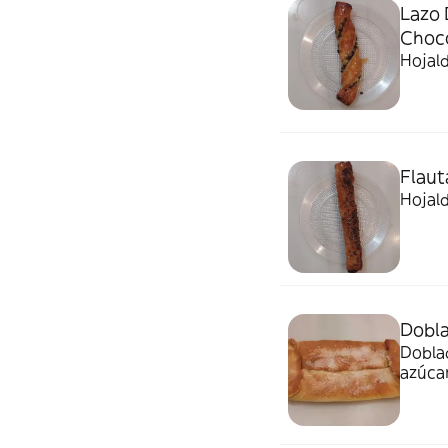
Lazo 
Choc
Hojald
Flaut
Hojald
Dobla
Doblad
azúcar