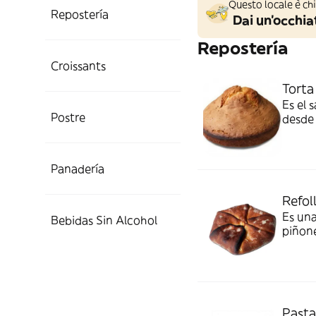
Questo locale è ch
Repostería
Dai un'occhiat
Repostería
Croissants
Torta
Es el 
Postre
desde 
misma
Panadería
Refol
Es una
Bebidas Sin Alcohol
piñon
Pasta