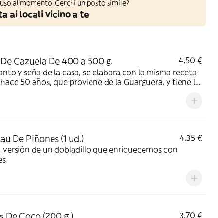
iuso al momento. Cerchi un posto simile?
a ai locali vicino a te
 De Cazuela De 400 a 500 g.
4,50 €
santo y seña de la casa, se elabora con la misma receta
hace 50 años, que proviene de la Guarguera, y tiene la
 aceptación de siempre
lau De Piñones (1 ud.)
4,35 €
 versión de un dobladillo que enriquecemos con
es
s De Coco (200 g.)
3,70 €