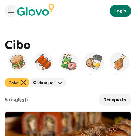
Login
Cibo
Hamburger
Americano
Spuntino
Colazione
Pollo
Poke
Ordina per
5 risultati
Reimposta