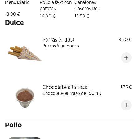
Menu Diario
Pollo a l'Ast con
Canalones
patatas
Caseros De
13,90 €
Carne (6 Uds.)
16,00 €
15,50 €
Dulce
Porras (4 uds)
3,50 €
Porras 4 unidades
Chocolate a la taza
1,75 €
Chocolate en vaso de 150 ml
Pollo