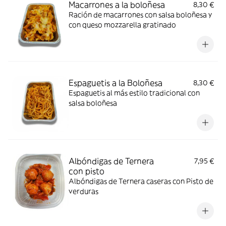
Macarrones a la boloñesa
8,30 €
Ración de macarrones con salsa boloñesa y
con queso mozzarella gratinado
Espaguetis a la Boloñesa
8,30 €
Espaguetis al más estilo tradicional con
salsa boloñesa
Albóndigas de Ternera
7,95 €
con pisto
Albóndigas de Ternera caseras con Pisto de
verduras