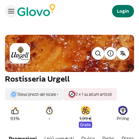
Login
Rostisseria Urgell
Stessi prezzi del locale ›
2 x 1 su alcuni articoli
-
93%
1,99 €
Prime
Gratis
Promozioni
I più venduti
Dulce
Pollo
Pizzas