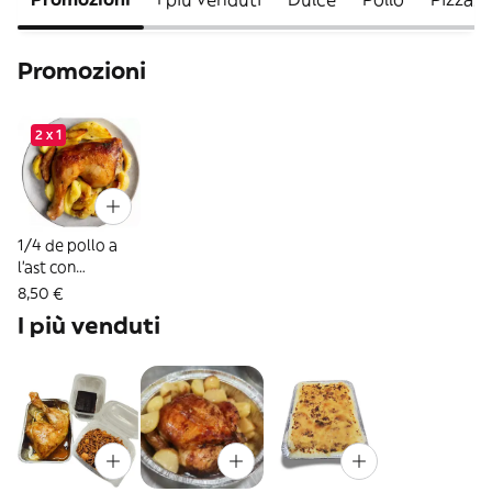
Promozioni
2 x 1
1/4 de pollo a
l'ast con
guarnición
8,50 €
(promoción 2X1)
I più venduti