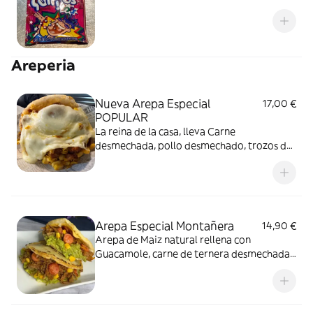
Areperia
Nueva Arepa Especial
17,00 €
POPULAR
La reina de la casa, lleva Carne
desmechada, pollo desmechado, trozos de
chicharrones, queso mozzarella, maíz
tierno y Plátano maduro en trocitos,
nuestra arepa más especial
Arepa Especial Montañera
14,90 €
Arepa de Maiz natural rellena con
Guacamole, carne de ternera desmechada,
maiz tierno, queso mozzarella, chorizo
santarrosano