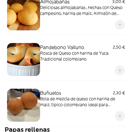
Almojabanas
3,00 €
Deliciosas almojabanas , hechas con Queso
campesino, harina de maiz, Almidón de
yuca , leche en polvo.
Pandebono Valluno
2,50 €
Rosca de Queso con harina de Yuca.
Tradicional colombiano
Buñuelos
2,30 €
Bola de mezcla de queso con harina de
maiz, tipico colombiano ideal para
cualquier momento del dia.
Papas rellenas