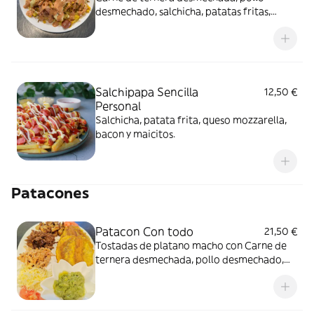
desmechado, salchicha, patatas fritas,
bacon, queso , maíz y salsa rosa.
Salchipapa Sencilla
12,50 €
Personal
Salchicha, patata frita, queso mozzarella,
bacon y maicitos.
Patacones
Patacon Con todo
21,50 €
Tostadas de platano macho con Carne de
ternera desmechada, pollo desmechado,
chicharrón, queso mozzarella y guacamole.