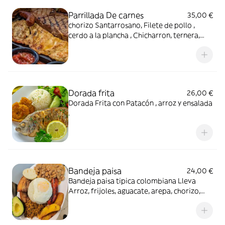
Parrillada De carnes
35,00 €
chorizo Santarrosano, Filete de pollo ,
cerdo a la plancha , Chicharron, ternera,
compañado de patatas , patacón y Arroz y
salsas de la casa.
Dorada frita
26,00 €
Dorada Frita con Patacón , arroz y ensalada
.
Bandeja paisa
24,00 €
Bandeja paisa tipica colombiana Lleva
Arroz, frijoles, aguacate, arepa, chorizo,
carne molida, chicharrón, huevo frito y
tajada de platano maduro.