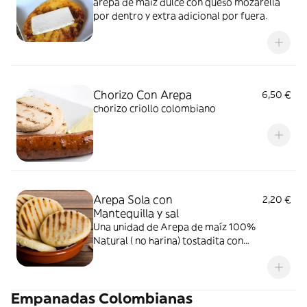
arepa de maiz dulce con queso mozarella
por dentro y extra adicional por fuera.
Chorizo Con Arepa
6,50 €
chorizo criollo colombiano
Arepa Sola con
2,20 €
Mantequilla y sal
Una unidad de Arepa de maíz 100%
Natural ( no harina) tostadita con
mantequilla y sal
Empanadas Colombianas