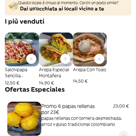
Questo locale è chiuso al momento. Cerchi un posto simile?
Dai un'occhiata ai locali vicino a te
I più venduti
Salchipapa
Arepa Especial
Arepa Con Todo
Sencilla
Montañera
14,50 €
Personal
12,50 €
14,90 €
Ofertas Especiales
Promo 6 papas rellenas
23,00 €
por 23€
papas rellenas con ternera desmechada,
arroz y guiso tradicional colombiano