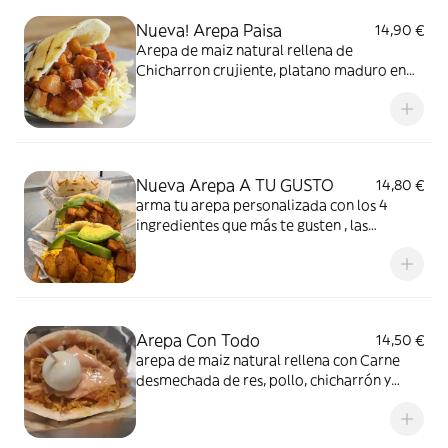
Nueva! Arepa Paisa
14,90 €
Arepa de maiz natural rellena de
Chicharron crujiente, platano maduro en
cuadritos y queso. Debes Probar esta
Delicia.
Nueva Arepa A TU GUSTO
14,80 €
arma tu arepa personalizada con los 4
ingredientes que más te gusten , las
opciones son interminables
Arepa Con Todo
14,50 €
arepa de maiz natural rellena con Carne
desmechada de res, pollo, chicharrón y
huevo de codorniz con el guiso tradicional
colombiano.