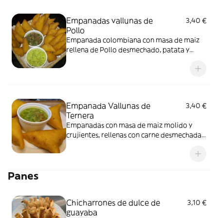
Empanadas vallunas de
3,40 €
Pollo
Empanada colombiana con masa de maiz
rellena de Pollo desmechado, patata y
guiso tradicional.
Empanada Vallunas de
3,40 €
Ternera
Empanadas con masa de maiz molido y
crujientes, rellenas con carne desmechada,
papa y guiso, las tipicas vallunas, con aji
delicioso.
Panes
Chicharrones de dulce de
3,10 €
guayaba