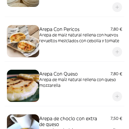
comidas , meriendas o lo que más te guste.
Solo calentar en parrilla o sartén y comer al
gusto, ( vienen frías) sin conservantes,
pueden durar hasta 1 semana en nevera o
mucho más en congelador.
Arepa Con Pericos
7,80 €
Arepa de maiz natural rellena con huevos
revueltos mezclados con cebolla y tomate
Arepa Con Queso
7,80 €
Arepa de maíz natural rellena con queso
mozzarella
Arepa de choclo con extra
7,50 €
de queso