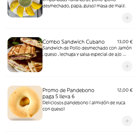
desmechado, papa, guiso) masa de maiz.
Combo Sandwich Cubano
13,00 €
Sandwich de Pollo desmechado con Jamón
, queso , lechuga y salsa especial de ajo .
Con patatas fritas y cocacola de lata.
Promo de Pandebono
12,00 €
paga 5 lleva 6
Deliciosos pandebono ( almidón de yuca
con queso)