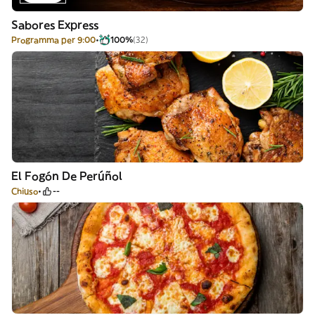
Sabores Express
Programma per 9:00
100%
(32)
El Fogón De Perúñol
Chiuso
--