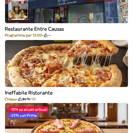
Restaurante Entre Causas
Programma per 13:00
--
Ineffabile Ristorante
Chiuso
84%
(18)
-15% su alcuni articoli
-25% con Prime