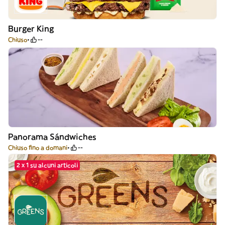
Burger King
Chiuso
--
Panorama Sándwiches
Chiuso fino a domani
--
2 x 1 su alcuni articoli