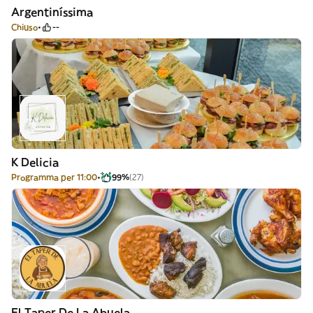
Argentiníssima
Chiuso
--
K Delicia
Programma per 11:00
99%
(27)
El Taper De La Abuela