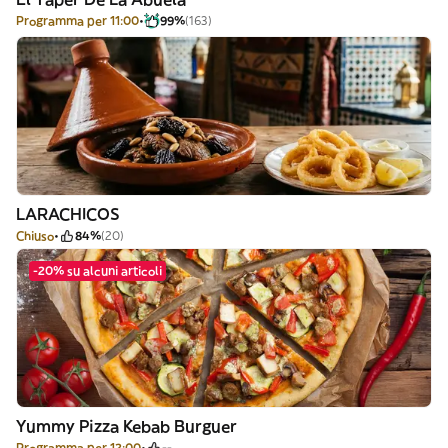
Programma per 11:00
99%
(163)
LARACHICOS
Chiuso
84%
(20)
-20% su alcuni articoli
Yummy Pizza Kebab Burguer
Programma per 12:00
--