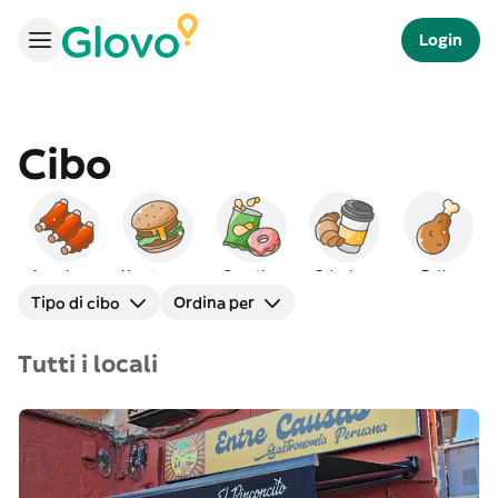
Login
Cibo
Americano
Hamburger
Spuntino
Colazione
Pollo
Tipo di cibo
Ordina per
Tutti i locali