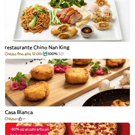
restaurante Chino Nan King
Chiuso fino alle 12:00
100%
(32)
Casa Blanca
Chiuso
--
-60% su alcuni articoli