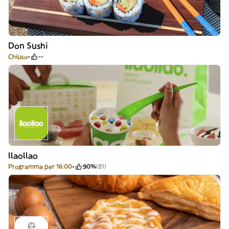
Don Sushi
Chiuso
--
llaollao
Programma per 16:00
90%
(81)