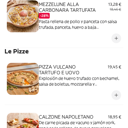
MEZZELUNE ALLA
13,28 €
CARBONARA TARTUFATA
18,46 €
-28%
Pasta rellena de pollo y panceta con salsa
trufada, panceta, huevo a baja
temperatura, Parmigiano Reggiano DOP y
cebolla.
Le Pizze
PIZZA VULCANO
19,45 €
TARTUFO E UOVO
Explosión de huevo trufado con bechamel,
salsa de boletus, mozzarella y
champiñones.
CALZONE NAPOLETANO
18,95 €
De carne picada de vacuno y jamón york,