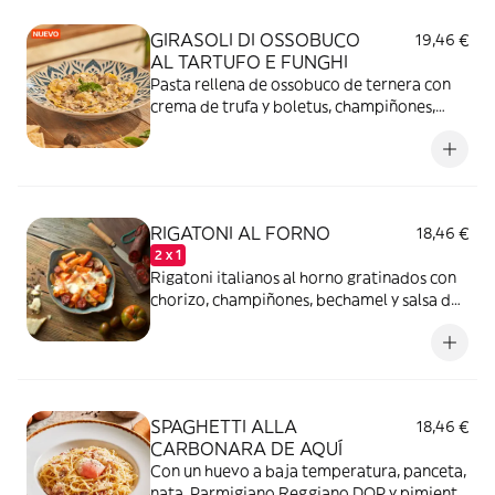
GIRASOLI DI OSSOBUCO
19,46 €
AL TARTUFO E FUNGHI
Pasta rellena de ossobuco de ternera con
crema de trufa y boletus, champiñones,
Parmigiano Reggiano DOP, vino blanco y
almendras.
RIGATONI AL FORNO
18,46 €
2 x 1
Rigatoni italianos al horno gratinados con
chorizo, champiñones, bechamel y salsa de
tomate.
SPAGHETTI ALLA
18,46 €
CARBONARA DE AQUÍ
Con un huevo a baja temperatura, panceta,
nata, Parmigiano Reggiano DOP y pimienta