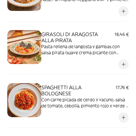
negra.
GIRASOLI DI ARAGOSTA
18,46 €
ALLA PIRATA
Pasta rellena de langosta y gambas con
salsa pirata (suave crema picante con
tomate), pimientos lágrima dolce rosso y
pan carasau.
SPAGHETTI ALLA
17,76 €
BOLOGNESE
Con carne picada de cerdo y vacuno, salsa
de tomate, cebolla, pimiento rojo y verde y
zanahoria.