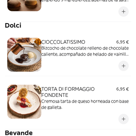
base y el queso mozzarella.
Dolci
CIOCCOLATISSIMO
6,95 €
Bizcocho de chocolate relleno de chocolate
caliente, acompañado de helado de vainilla
y espolvoreado con azúcar glas.
TORTA DI FORMAGGIO
6,95 €
FONDENTE
Cremosa tarta de queso horneada con base
de galleta.
Bevande