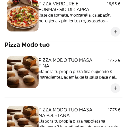
PIZZA VERDURE E
16,95 €
FORMAGGIO DI CAPRA
Base de tomate, mozzarella, calabacín,
berenjena y pimientos rojos asados,
tomate semiseco, queso de cabra y pesto.
Pizza Modo tuo
PIZZA MODO TUO MASA
17,75 €
FINA
Elabora tu propia pizza fina eligiendo 3
ingredientes, además de la salsa base y el
queso mozzarella.
PIZZA MODO TUO MASA
17,75 €
NAPOLETANA
Elabora tu propia pizza napoletana
eligiendo 3 ingredientes, además de la salsa