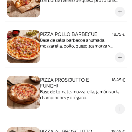
con borde relleno de queso provolone.
Cubierto de tomate, jamón curado y
Parmigiano Reggiano DOP.
PIZZA POLLO BARBECUE
18,75 €
Base de salsa barbacoa ahumada,
mozzarella, pollo, queso scamorza y
cebolla roja.
PIZZA PROSCIUTTO E
18,45 €
FUNGHI
Base de tomate, mozzarella, jamón york,
champiñones y orégano.
PIZZA AL PROSCIUTTO
18,45 €