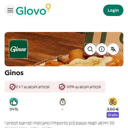
Login
Ginos
2 x 1 su alcuni articoli
-30% su alcuni articoli
-
94%
3,50 €
Gratis
I prezzi barrati indicano l’importo più basso negli ultimi 30