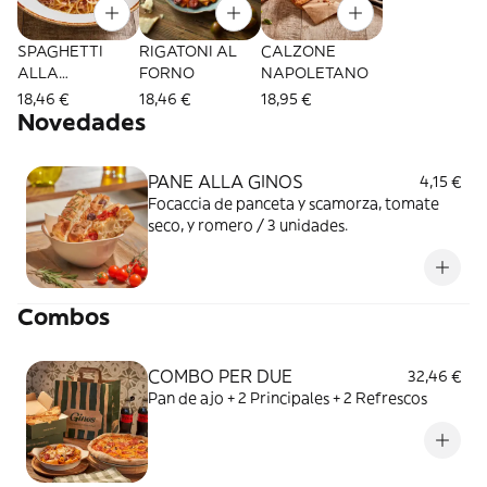
SPAGHETTI
RIGATONI AL
CALZONE
ALLA
FORNO
NAPOLETANO
CARBONARA
18,46 €
18,46 €
18,95 €
DE AQUÍ
Novedades
PANE ALLA GINOS
4,15 €
Focaccia de panceta y scamorza, tomate
seco, y romero / 3 unidades.
Combos
COMBO PER DUE
32,46 €
Pan de ajo + 2 Principales + 2 Refrescos