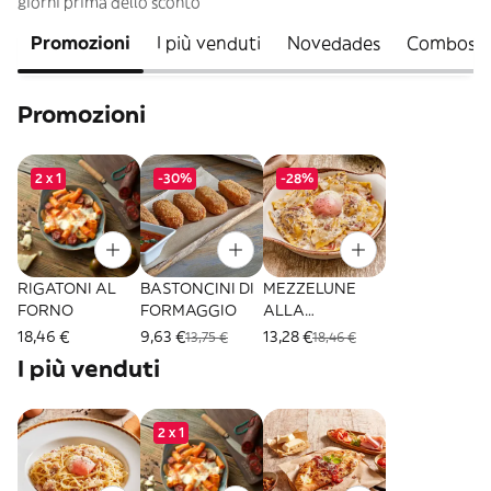
giorni prima dello sconto
Promozioni
I più venduti
Novedades
Combos
Promozioni
2 x 1
-30%
-28%
RIGATONI AL
BASTONCINI DI
MEZZELUNE
FORNO
FORMAGGIO
ALLA
CARBONARA
18,46 €
9,63 €
13,28 €
13,75 €
18,46 €
TARTUFATA
I più venduti
2 x 1