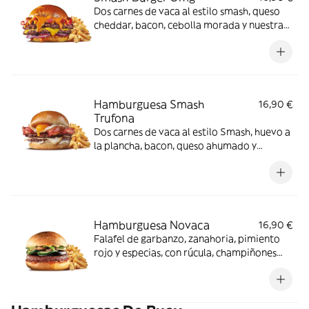
Dos carnes de vaca al estilo smash, queso
cheddar, bacon, cebolla morada y nuestra
salsa triple (kétchup, mostaza y bbq),
acompañada de patatas fritas.
Hamburguesa Smash
16,90 €
Trufona
Dos carnes de vaca al estilo Smash, huevo a
la plancha, bacon, queso ahumado y
emulsión de trufa, acompañada de patatas
fritas.
Hamburguesa Novaca
16,90 €
Falafel de garbanzo, zanahoria, pimiento
rojo y especias, con rúcula, champiñones
portobello, calabacín, berenjena, tomate y
salsa de alioli ajos asados, acompañada de
patatas fritas.