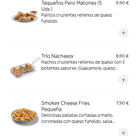
Tequeños Pero Matones (5
9,90 €
Uds.)
Palitos crujientes rellenos de queso
fundido.
Trío Nacheesy
8,90 €
Nachos crujientes rellenos de queso con 3
potentes sabores: Guacamole, queso
cheddar y sriracha.
Smokey Cheese Fries
7,90 €
Pequeña
Deliciosas patatas cortadas a mano,
coronadas con queso fundido, salsa
ahumada y bacon bits.