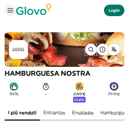
Login
HAMBURGUESA NOSTRA
-
94%
2,49 €
Prime
Gratis
I più venduti
Entrantes
Ensaladas
Hamburguesa