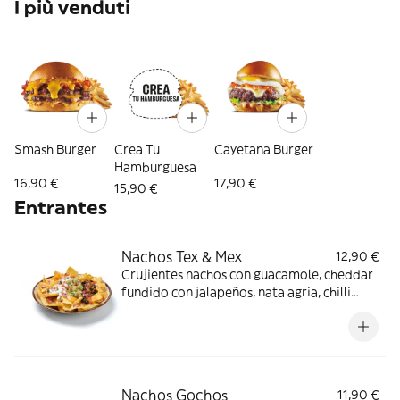
I più venduti
Smash Burger
Crea Tu
Cayetana Burger
Hamburguesa
16,90 €
17,90 €
15,90 €
Entrantes
Nachos Tex & Mex
12,90 €
Crujientes nachos con guacamole, cheddar
fundido con jalapeños, nata agria, chilli
veggie y pico de gallo.
Nachos Gochos
11,90 €