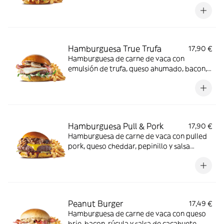
ahumada, queso ahumado, huevo a la
plancha y lechuga lollo acompañada de
patatas fritas.
Hamburguesa True Trufa
17,90 €
Hamburguesa de carne de vaca con
emulsión de trufa, queso ahumado, bacon,
champiñones portobello y rúcula
acompañada de patatas fritas.
Hamburguesa Pull & Pork
17,90 €
Hamburguesa de carne de vaca con pulled
pork, queso cheddar, pepinillo y salsa
bourbon acompañada de patatas fritas.
Peanut Burger
17,49 €
Hamburguesa de carne de vaca con queso
brie, bacon, rúcula y salsa de cacahuete