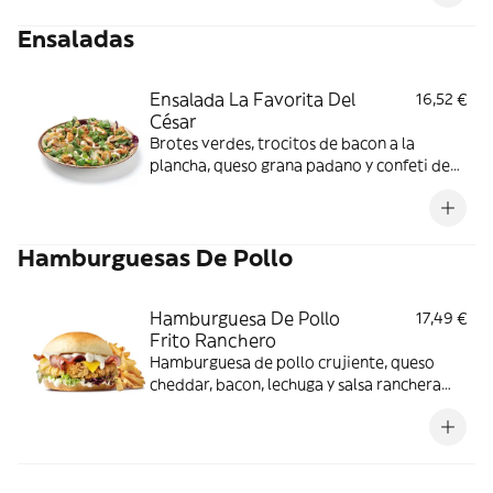
Ensaladas
Ensalada La Favorita Del
16,52 €
César
Brotes verdes, trocitos de bacon a la
plancha, queso grana padano y confeti de
cebolla frita aliñada con salsa césar.
Hamburguesas De Pollo
Hamburguesa De Pollo
17,49 €
Frito Ranchero
Hamburguesa de pollo crujiente, queso
cheddar, bacon, lechuga y salsa ranchera
acompañado de patatas fritas.