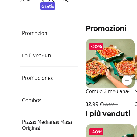
Gratis
Promozioni
Promozioni
-50%
I più venduti
Promociones
Combo 3 medianas
M
Combos
32,99 €
65,97 €
I più venduti
Pizzas Medianas Masa
Original
-40%