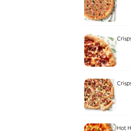
Crisp
Crisp
Hot H