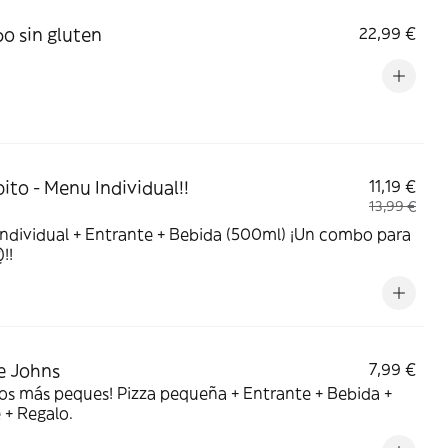
 sin gluten
22,99 €
pito - Menu Individual!!
11,19 €
13,99 €
individual + Entrante + Bebida (500ml) ¡Un combo para
!!
e Johns
7,99 €
los más peques! Pizza pequeña + Entrante + Bebida +
 + Regalo.