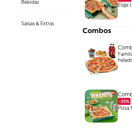
Bebidas
Elige 
Salsas & Extras
Combos
Comb
Famili
helado
Combo
-35%
Pizza 