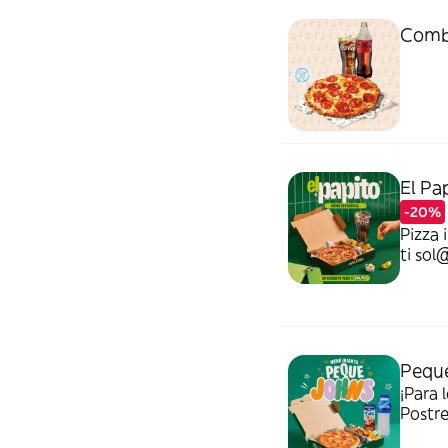
Combo
El Pa
-20%
Pizza 
ti sol@
Pequ
¡Para 
Postre