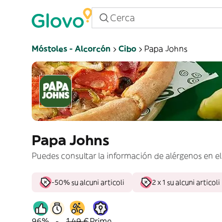
Móstoles - Alcorcón
Cibo
Papa Johns
Papa Johns
Puedes consultar la información de alérgenos en el
-50% su alcuni articoli
2 x 1 su alcuni articoli
96%
-
1,49 €
Prime