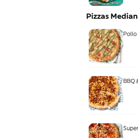
Pizzas Median
Pollo
BBQ &
Super