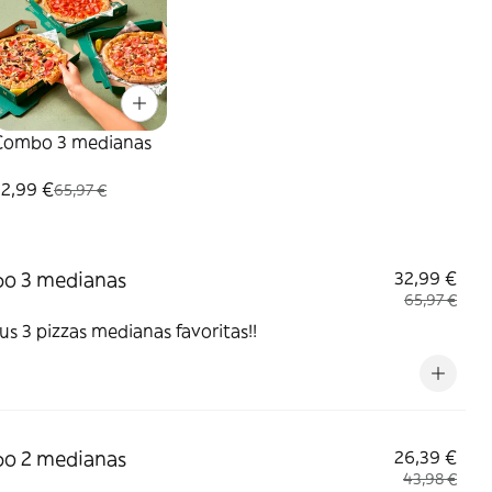
Combo 3 medianas
32,99 €
65,97 €
o 3 medianas
32,99 €
65,97 €
tus 3 pizzas medianas favoritas!!
o 2 medianas
26,39 €
43,98 €