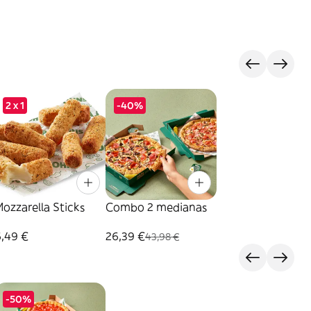
2 x 1
-40%
ozzarella Sticks
Combo 2 medianas
6,49 €
26,39 €
43,98 €
-50%