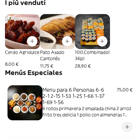
I più venduti
Cerdo Agridulce
Pato Asado
100.Combinado(
Cantonés
36p)
8,00 €
11,75 €
28,90 €
Menús Especiales
Menu para 6 Personas 6-6
75,00 €
2-1 2-15 1-53 1-25 1-66 1-37
1-69 1-56
6 rollos primavera 2 ensalada china 2 arroz
frito tres delicia 1 pollo con almendras 1
ternera con pimiento 1 cerdo con salsa de
agridulce 1 bolita de pollo frito 1 gambas
con champinoes 1 pato asado