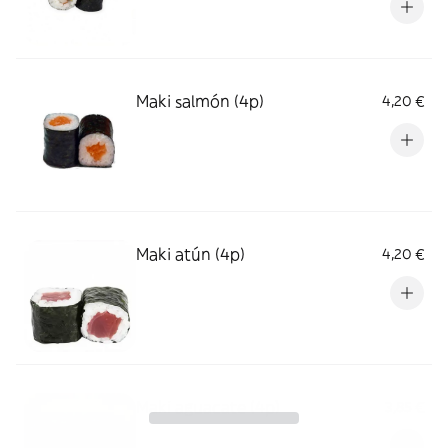
Maki salmón (4p)
4,20 €
Maki atún (4p)
4,20 €
Maki aguacate (4p)
3,85 €