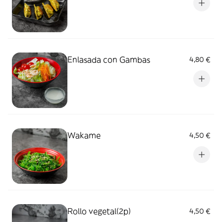
Enlasada con Gambas
4,80 €
Wakame
4,50 €
Rollo vegetal(2p)
4,50 €