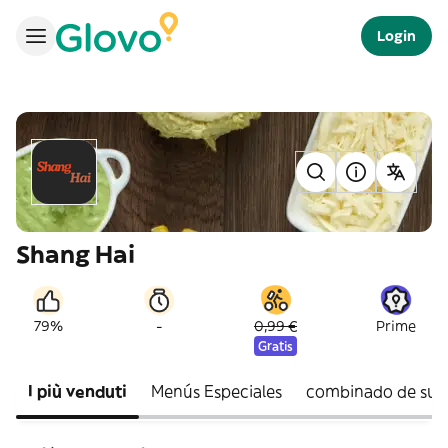
Login
Shang Hai
-
79%
0,99 €
Prime
Gratis
I più venduti
Menús Especiales
combinado de sus