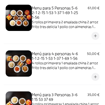
Menu para 5 Personas 5-6
61,00 €
2-1 2-15 1-53 1-37 1-69 1-25
1-56
5 rollos primavera 2 ensalada china 2 arroz
frito tres delicia 1 pollo con almendras 1
ternera con pimiento 1 cerdo con salsa de
agridulce 1 bolita de pollo frito 1 gambas
con champinoes
Menú para 4 personas 4-6
50,00 €
1-1 2-15 1-53 1-37 1-69 1-56
4 rollos primavera 1 ensalada china 2 arroz
frito tres delicia 1 pollo con almendras 1
ternera con pimiento 1 cerdo con salsa de
agridulce 1 bolita de pollo frito
Menú para 3 Personas 3-6
35,00 €
1 15 53 37 69
3 rollos primaveras 1 ensalada china 1 arroz