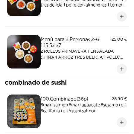
tres delicia 1 pollo con almendras 1 ternera
con pimiento verde 1 cerdo con salsa
agridulce
Menú para 2 Personas 2-6
25,00 €
1 15 53 37
2 ROLLOS PRIMAVERA 1 ENSALADA
CHINA 1 ARROZ TRES DELICIA 1 POLLO
CON ALMENDRAS 1 TERNARA CON
PIMIENTO VERDE
combinado de sushi
100.Combinado(36p)
28,90 €
8maki salmon 8maki aguacate 8sesamo roll
8califonia roll 4sushi salmon