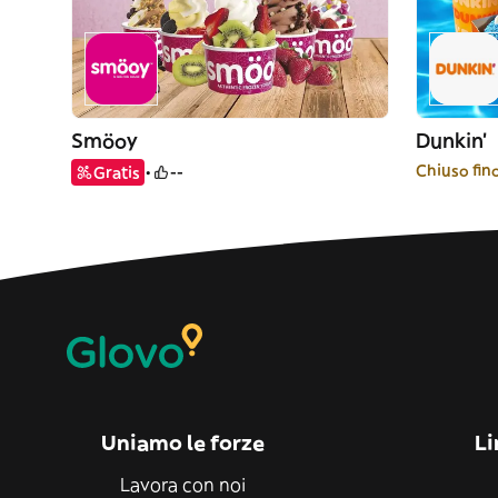
Smöoy
Dunkin'
Chiuso fin
Gratis
--
Uniamo le forze
Li
Lavora con noi