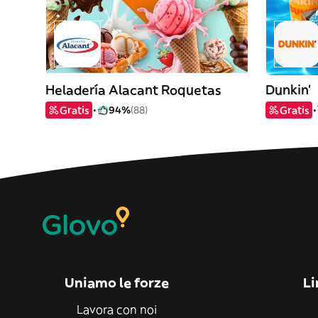
Heladería Alacant Roquetas
Dunkin'
Gratis
94%
(88)
Gratis
Uniamo le forze
Li
Lavora con noi