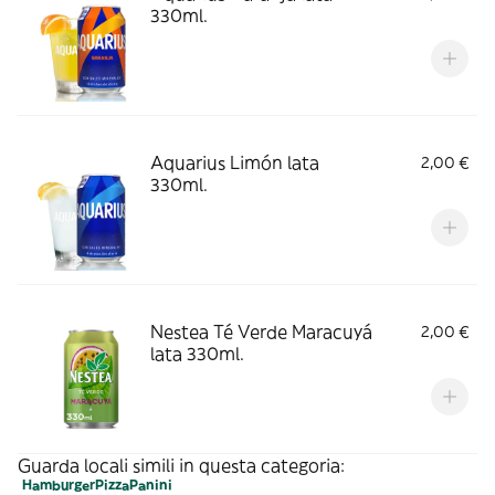
330ml.
Aquarius Limón lata
2,00 €
330ml.
Nestea Té Verde Maracuyá
2,00 €
lata 330ml.
Guarda locali simili in questa categoria:
Hamburger
Pizza
Panini