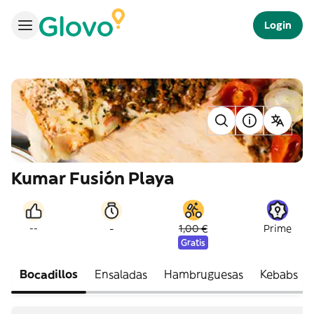
Login
Kumar Fusión Playa
-
--
1,00 €
Prime
Gratis
Bocadillos
Ensaladas
Hambruguesas
Kebabs