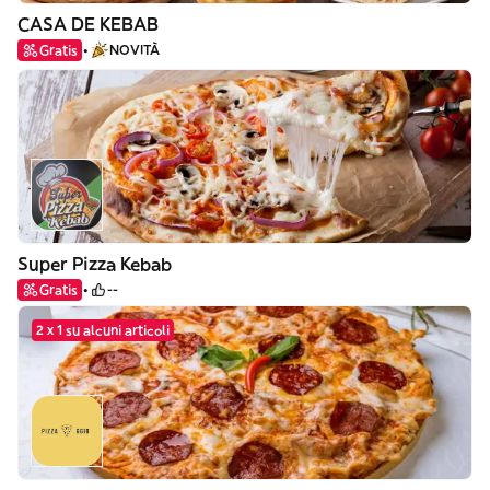
CASA DE KEBAB
Gratis
NOVITÀ
Super Pizza Kebab
Gratis
--
2 x 1 su alcuni articoli