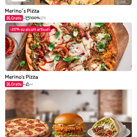
Merino´s Pizza
Gratis
100%
(21)
-20% su alcuni articoli
Merino's Pizza
Gratis
--