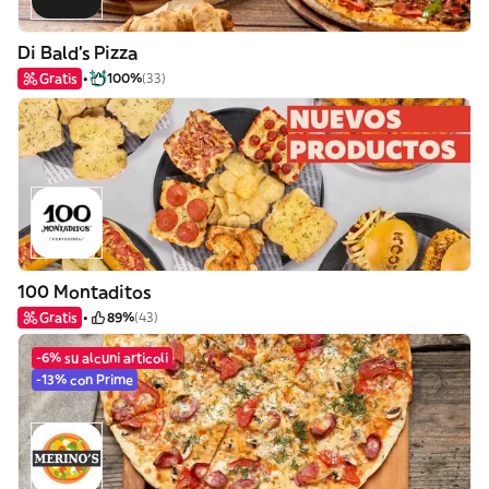
Di Bald's Pizza
Gratis
100%
(33)
100 Montaditos
Gratis
89%
(43)
-6% su alcuni articoli
-13% con Prime