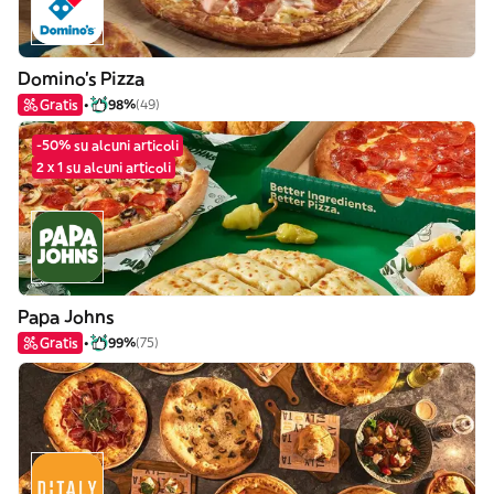
Domino's Pizza
Gratis
98%
(49)
-50% su alcuni articoli
2 x 1 su alcuni articoli
Papa Johns
Gratis
99%
(75)