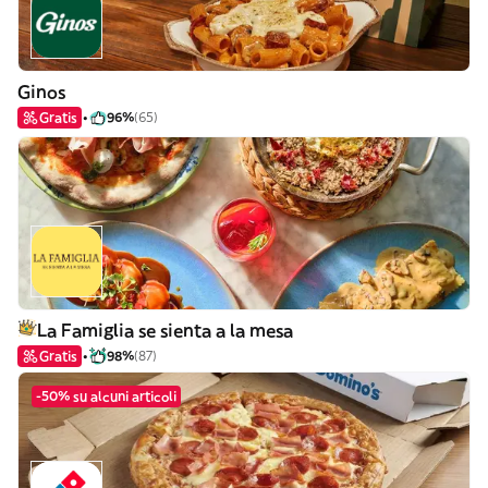
Ginos
Gratis
96%
(65)
La Famiglia se sienta a la mesa
Gratis
98%
(87)
-50% su alcuni articoli