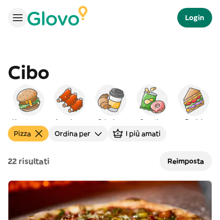
Login
Cibo
Hamburger
Americano
Colazione
Spuntino
Panini
Pizza
Ordina per
I più amati
22 risultati
Reimposta