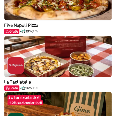
Five Napoli Pizza
Gratis
99%
(176)
La Tagliatella
Gratis
96%
(113)
2 x 1 su alcuni articoli
-30% su alcuni articoli