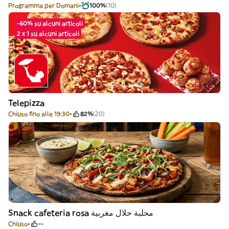
Programma per Domani
100%
(10)
-60% su alcuni articoli
2 x 1 su alcuni articoli
Telepizza
Chiuso fino alle 19:30
82%
(20)
Snack cafeteria rosa محلبة حلال مغربية
Chiuso
--