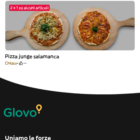
2 x 1 su alcuni articoli
Pizza junge salamanca
Chiuso
--
Uniamo le forze