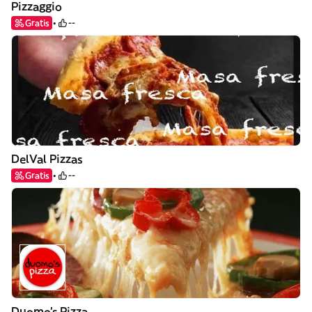
Pizzaggio
Gratis
--
DelVal Pizzas
Gratis
--
Duomo's Pizza