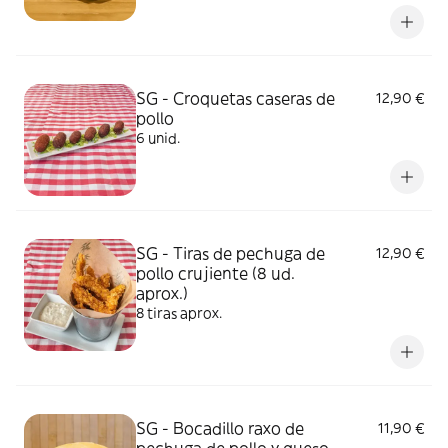
tomate, cebolla y queso. No incluye
patatas... puedes añadirlas como extra.
Foto ilustrativa
SG - Croquetas caseras de
12,90 €
pollo
6 unid.
SG - Tiras de pechuga de
12,90 €
pollo crujiente (8 ud.
aprox.)
8 tiras aprox.
SG - Bocadillo raxo de
11,90 €