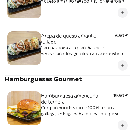
y queso amarillo rallado. Estilo venezolano.
Imagen ilustrativa de distintos rellenos de
arepa
Arepa de queso amarillo
6,50 €
rallado
1 arepa asada a la plancha, estilo
venezolano. Imagen ilustrativa de distintos
rellenos de arepa
Hamburguesas Gourmet
Hamburguesa americana
19,50 €
de ternera
Con pan brioche, carne 100% ternera
gallega, lechuga baby mix, bacon, queso
cheddar, pepinillos y cebolla crujiente. No
incluye patatas, pero puedes añadirlas
como extra. Imagen ilustrativa