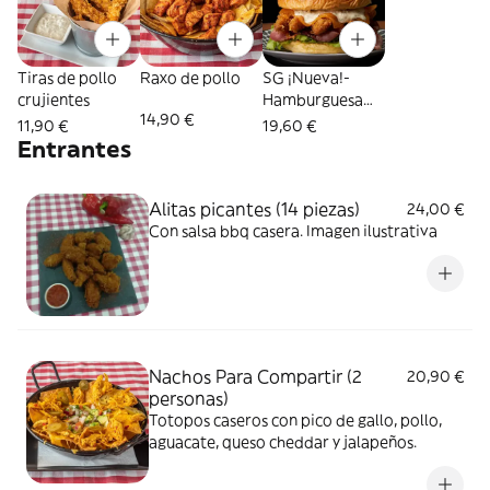
Tiras de pollo
Raxo de pollo
SG ¡Nueva!-
crujientes
Hamburguesa
14,90 €
crujiente de
11,90 €
19,60 €
pollo
Entrantes
Alitas picantes (14 piezas)
24,00 €
Con salsa bbq casera. Imagen ilustrativa
Nachos Para Compartir (2
20,90 €
personas)
Totopos caseros con pico de gallo, pollo,
aguacate, queso cheddar y jalapeños.