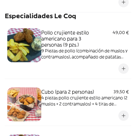
ajustado a su tamaño. Los amantes de esta
ensalada suelen pedir más de una...
Especialidades Le Coq
Pollo crujiente estilo
49,00 €
americano para 3
personas (9 pzs.)
9 Piezas de pollo (combinación de muslos y
contramuslos), acompañado de patatas
fritas caseras o ensalada de repollo.
Imagen ilustrativa
Cubo (para 2 personas)
39,50 €
4 piezas pollo crujiente estilo americano (2
muslos + 2 contramuslos) + 4 tiras de
pechuga de pollo crujiente + 4 alitas
picantes con salsa BBQ picante casera.
Acompañado con patatas fritas caseras o
ensalada de repollo. Imagen ilustrativa