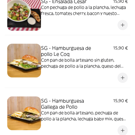
SG - Ensalada César
15,90 €
Con pechuga de pollo a la plancha, lechuga
fresca, tomates cherry, bacon y nuesto
aderezo César
SG - Hamburguesa de
15,90 €
pollo Le Coq
Con pan de bolla artesano sin gluten,
pechuga de pollo a la plancha, queso del
país, lechuga, tomate y nuestra salsa de
champiñones. No incluye patatas... puedes
añadirlas como extra. Foto ilustrativa con
pan brioche con gluten
SG - Hamburguesa
15,90 €
Gallega de Pollo
Con pan de bolla artesano, pechuga de
pollo a la plancha, lechuga baby mix, queso
del país, pimientos de Padrón y aceite de
oliva. No incluye patatas... puedes añadirlas