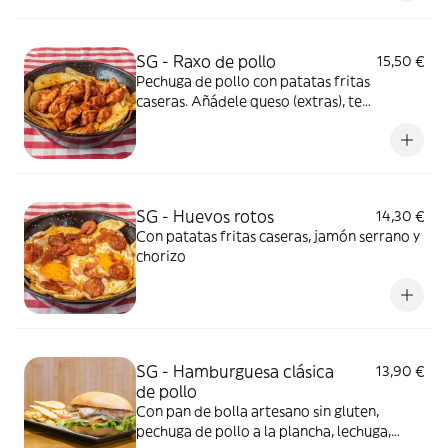
como extra. Foto ilustrativa con pan
brioche con gluten
SG - Raxo de pollo
15,50 €
Pechuga de pollo con patatas fritas
caseras. Añádele queso (extras), te
encantará
SG - Huevos rotos
14,30 €
Con patatas fritas caseras, jamón serrano y
chorizo
SG - Hamburguesa clásica
13,90 €
de pollo
Con pan de bolla artesano sin gluten,
pechuga de pollo a la plancha, lechuga,