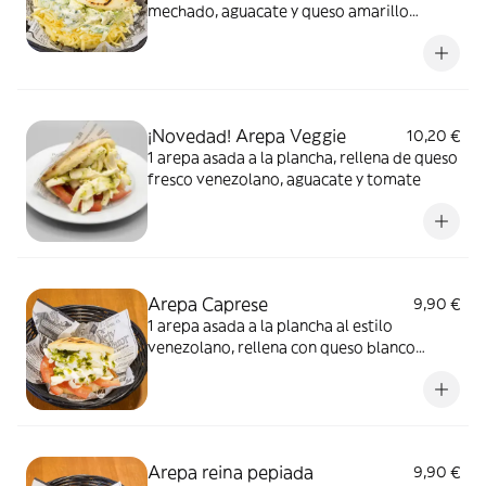
mechado, aguacate y queso amarillo
rallado. Estilo venezolano. Imagen
ilustrativa
¡Novedad! Arepa Veggie
10,20 €
1 arepa asada a la plancha, rellena de queso
fresco venezolano, aguacate y tomate
Arepa Caprese
9,90 €
1 arepa asada a la plancha al estilo
venezolano, rellena con queso blanco
latino artesano, tomate y albahaca con
aceite de oliva
Arepa reina pepiada
9,90 €