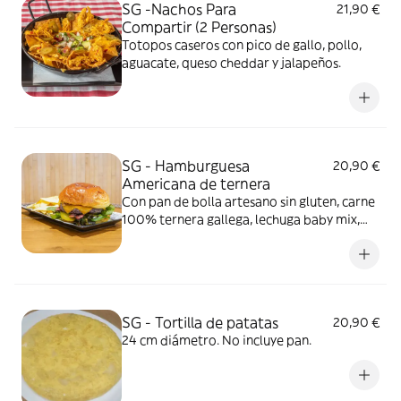
SG -Nachos Para
21,90 €
Compartir (2 Personas)
Totopos caseros con pico de gallo, pollo,
aguacate, queso cheddar y jalapeños.
SG - Hamburguesa
20,90 €
Americana de ternera
Con pan de bolla artesano sin gluten, carne
100% ternera gallega, lechuga baby mix,
beicon, queso cheddar, pepinillos y cebolla .
Foto ilustrativa con pan brioche con gluten
SG - Tortilla de patatas
20,90 €
24 cm diámetro. No incluye pan.