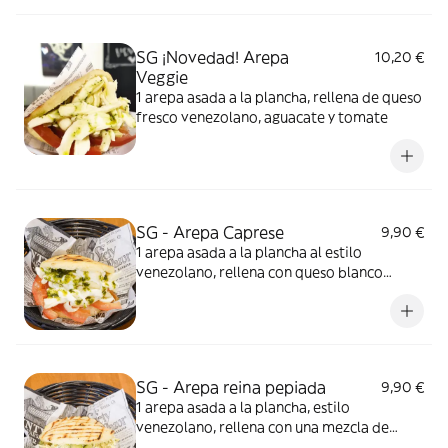
SG ¡Novedad! Arepa
10,20 €
Veggie
1 arepa asada a la plancha, rellena de queso
fresco venezolano, aguacate y tomate
SG - Arepa Caprese
9,90 €
1 arepa asada a la plancha al estilo
venezolano, rellena con queso blanco
latino artesano, tomate y albahaca con
aceite de oliva
SG - Arepa reina pepiada
9,90 €
1 arepa asada a la plancha, estilo
venezolano, rellena con una mezcla de
pollo y aguacate. Imagen ilustrativa