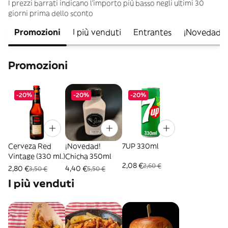
I prezzi barrati indicano l’importo più basso negli ultimi 30
giorni prima dello sconto
Promozioni
I più venduti
Entrantes
¡Novedad! 
Promozioni
-20%
-20%
-20%
Cerveza Red
¡Novedad!
7UP 330ml
Vintage (330 ml.)
Chicha 350ml
2,08 €
2,60 €
2,80 €
4,40 €
3,50 €
5,50 €
I più venduti