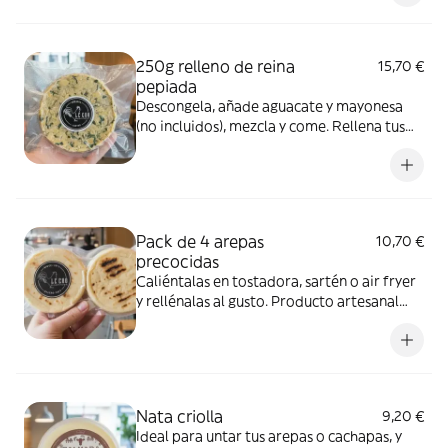
(-18° a -20°C). Consumir una vez abierto.
250g relleno de reina
15,70 €
pepiada
Descongela, añade aguacate y mayonesa
(no incluidos), mezcla y come. Rellena tus
arepas con nuestra famosa reina pepiada.
Producto artesanal al vacío. Mantener
congelado (-18° a -20°C). Consumir una vez
abierto.
Pack de 4 arepas
10,70 €
precocidas
Caliéntalas en tostadora, sartén o air fryer
y rellénalas al gusto. Producto artesanal
envasado al vacío. Mantener refrigerado
entre 3° y 5°C. Consumir una vez abierto.
¡Sorprende a tus invitados!
Nata criolla
9,20 €
Ideal para untar tus arepas o cachapas, y