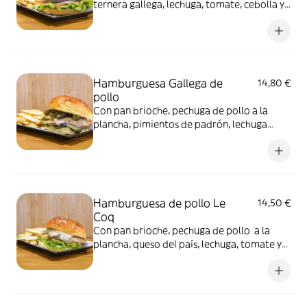
ternera gallega, lechuga, tomate, cebolla y
queso. No incluye patatas, pero puedes
añadirlas como extra. Imagen ilustrativa
Hamburguesa Gallega de
14,80 €
pollo
Con pan brioche, pechuga de pollo a la
plancha, pimientos de padrón, lechuga
baby mix, queso del país y aceite de oliva.
No incluye patatas, pero puedes añadirlas
como extra. Imagen ilustrativa
Hamburguesa de pollo Le
14,50 €
Coq
Con pan brioche, pechuga de pollo a la
plancha, queso del país, lechuga, tomate y
nuestra salsa de champiñones. No incluye
patatas, pero puedes añadirlas como extra.
Imagen ilustrativa