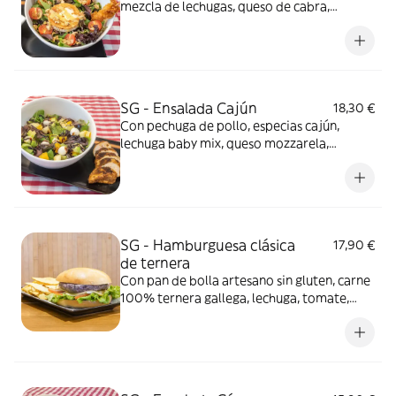
mezcla de lechugas, queso de cabra,
tomates cherry, nueces y nuestra vinagreta
especial
SG - Ensalada Cajún
18,30 €
Con pechuga de pollo, especias cajún,
lechuga baby mix, queso mozzarela,
aguacate, naranja y manzana
SG - Hamburguesa clásica
17,90 €
de ternera
Con pan de bolla artesano sin gluten, carne
100% ternera gallega, lechuga, tomate,
cebolla y queso. No incluye patatas...
puedes añadirlas como extra. Foto
ilustrativa