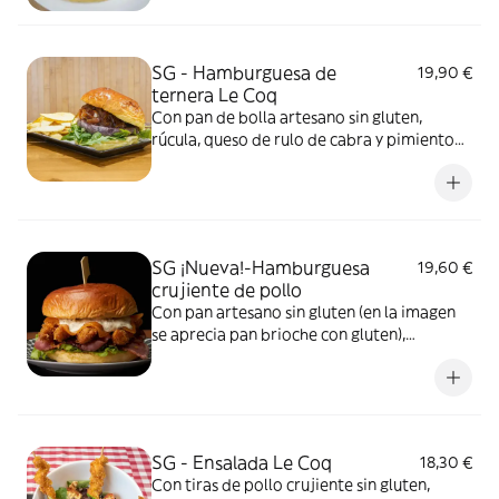
SG - Hamburguesa de
19,90 €
ternera Le Coq
Con pan de bolla artesano sin gluten,
rúcula, queso de rulo de cabra y pimiento
caramelizado o cebolla caramelizada. No
incluye patatas... puedes añadirlas como
extra. Foto ilustrativa con pan brioche con
gluten
SG ¡Nueva!-Hamburguesa
19,60 €
crujiente de pollo
Con pan artesano sin gluten (en la imagen
se aprecia pan brioche con gluten),
deliciosas tiras crujientes de pechuga de
pollo rebozado, lechuga, beicon, queso
cheddar y salsa tártara casera
SG - Ensalada Le Coq
18,30 €
Con tiras de pollo crujiente sin gluten,