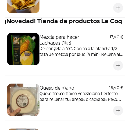
¡Novedad! Tienda de productos Le Coq
Mezcla para hacer
17,40 €
cachapas (1kg)
Descongela a 4°C. Cocina a la plancha 1/2
taza de mezcla por lado (4 min). Rellena al
gusto; recomendamos queso de mano o
trenza con nata. Producto artesanal al
vacío. Mantener congelado (-18° a -21°C).
¡Lúcete como un chef!
Queso de mano
16,40 €
Queso fresco típico venezolano Perfecto
para rellenar tus arepas o cachapas Peso:
Entre 470g y 500g Mantener refrigerado
entre 3° - 5° Sin gluten