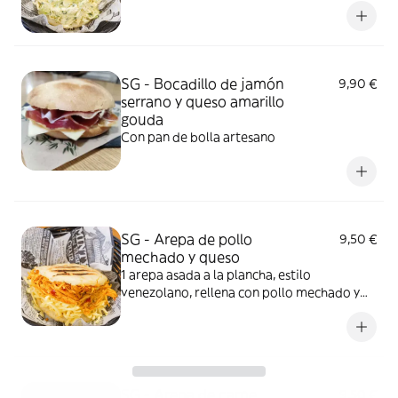
SG - Bocadillo de jamón
9,90 €
serrano y queso amarillo
gouda
Con pan de bolla artesano
SG - Arepa de pollo
9,50 €
mechado y queso
1 arepa asada a la plancha, estilo
venezolano, rellena con pollo mechado y
queso amarillo rallado. Imagen ilustrativa
SG - Arepa de carne
9,50 €