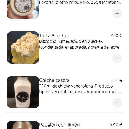
llevarlas a otro nivel. Peso: 260g Mantener
refrigerado entre 3° - 5°
Tarta 3 leches
7,50 €
Bizcocho humedecido en 3 leches
(condensada, evaporada, y crema de leche).
Postre típico venezolano Porción
individual
Chicha casera
5,50 €
350ml de chicha venezolana. Producto
típico venezolano, de elaboración propia.
Mantener refrigerado entre 3° y 5°
Consumir una vez abierto
Papelón con limón
4,90 €