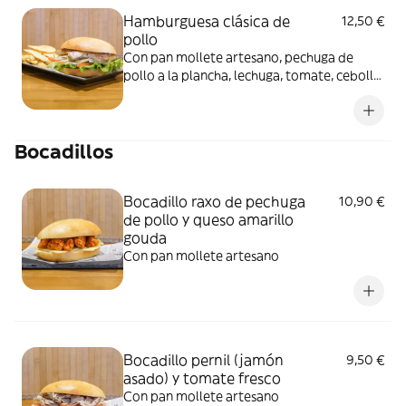
Hamburguesa clásica de
12,50 €
pollo
Con pan mollete artesano, pechuga de
pollo a la plancha, lechuga, tomate, cebolla
y queso. No incluye patatas... puedes
añadirlas como extra. Imagen ilustrativa.
Bocadillos
Bocadillo raxo de pechuga
10,90 €
de pollo y queso amarillo
gouda
Con pan mollete artesano
Bocadillo pernil (jamón
9,50 €
asado) y tomate fresco
Con pan mollete artesano