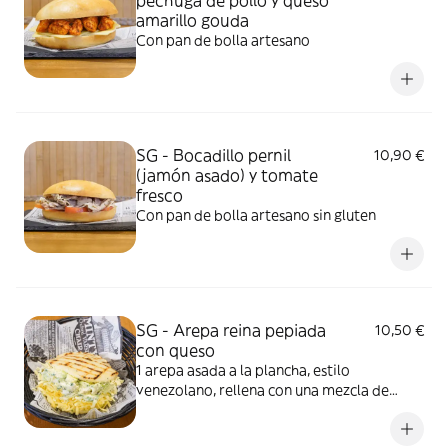
pechuga de pollo y queso
amarillo gouda
Con pan de bolla artesano
SG - Bocadillo pernil
10,90 €
(jamón asado) y tomate
fresco
Con pan de bolla artesano sin gluten
SG - Arepa reina pepiada
10,50 €
con queso
1 arepa asada a la plancha, estilo
venezolano, rellena con una mezcla de
pollo y aguacate. Imagen ilustrativa