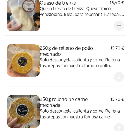
Queso de trenza
16,40 €
Queso fresco de trenza. Queso típico
venezolano. Ideal para rellenar tus arepas o
cachapas Peso: entre 470g y 500g
Mantener refrigerado entre 3° - 5°
250g de relleno de pollo
15,70 €
mechado
Solo descongela, calienta y come. Rellena
tus arepas con nuestro famoso pollo
mechado. Producto artesanal envasado al
vacío. Mantener congelado (entre -18° y
-20°C). Consumir una vez abierto.
250g relleno de carne
15,70 €
mechada
Solo descongela, calienta y come. Rellena
tus arepas con nuestra famosa carne
mechada de ternera. Producto artesanal
envasado al vacío. Mantener congelado