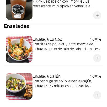
350ml de papelón con limón Bebida
refrescante, muy típica en Venezuela.
Producto de elaboración propia. Mantener
refrigerado entre 3° y 5° Consumir una vez
abierto
Ensaladas
Ensalada Le Coq
17,90 €
Con tiras de pollo crujiente, mezcla de
lechugas, queso de rulo de cabra, tomates
cherry, nueces y vinagreta especial
Ensalada Cajún
17,90 €
Con pechuga de pollo, especias cajún,
lechuga baby mix, queso mozzarela,
aguacate, naranja y manzana