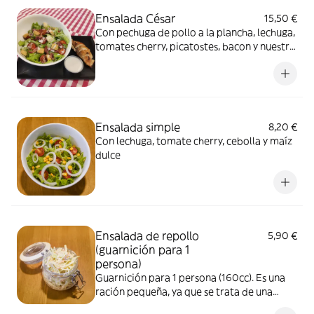
Ensalada César
15,50 €
Con pechuga de pollo a la plancha, lechuga,
tomates cherry, picatostes, bacon y nuestra
salsa César
Ensalada simple
8,20 €
Con lechuga, tomate cherry, cebolla y maíz
dulce
Ensalada de repollo
5,90 €
(guarnición para 1
persona)
Guarnición para 1 persona (160cc). Es una
ración pequeña, ya que se trata de una
ensalada contundente y su precio está