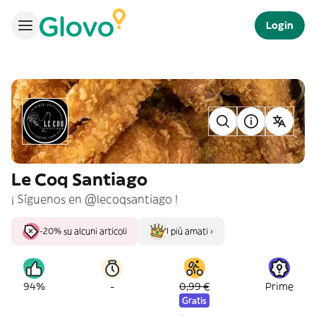
Login
Le Coq Santiago
¡ Síguenos en @lecoqsantiago !
-20% su alcuni articoli
I più amati ›
-
94%
0,99 €
Prime
Gratis