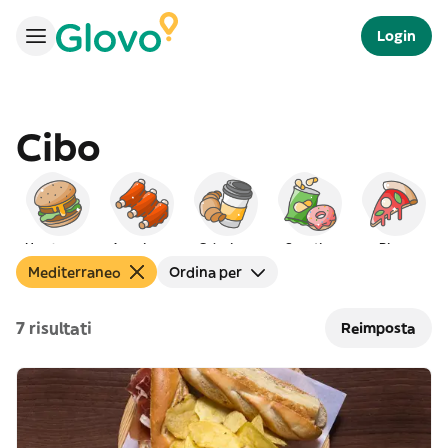
Login
Cibo
Hamburger
Americano
Colazione
Spuntino
Pizza
Mediterraneo
Ordina per
7 risultati
Reimposta