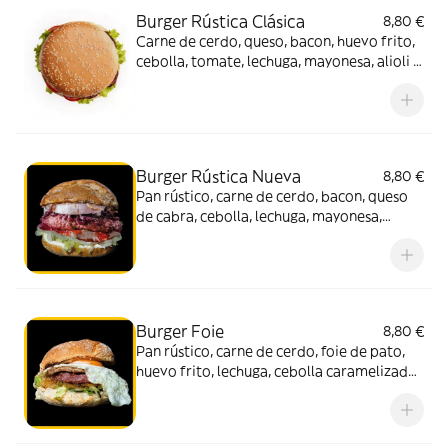
Burger Rústica Clásica
8,80 €
Carne de cerdo, queso, bacon, huevo frito,
cebolla, tomate, lechuga, mayonesa, alioli y
pan rústico
Burger Rústica Nueva
8,80 €
Pan rústico, carne de cerdo, bacon, queso
de cabra, cebolla, lechuga, mayonesa,
tomate y confitura de tomate
Burger Foie
8,80 €
Pan rústico, carne de cerdo, foie de pato,
huevo frito, lechuga, cebolla caramelizada
y mayonesa