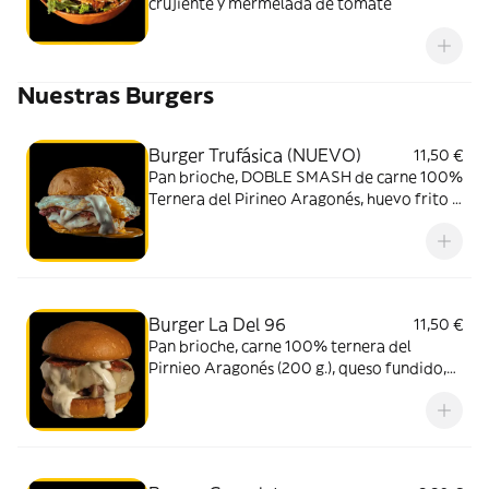
crujiente y mermelada de tomate
Nuestras Burgers
Burger Trufásica (NUEVO)
11,50 €
Pan brioche, DOBLE SMASH de carne 100%
Ternera del Pirineo Aragonés, huevo frito y
queso Havarti con salsa de trufa.
Burger La Del 96
11,50 €
Pan brioche, carne 100% ternera del
Pirnieo Aragonés (200 g.), queso fundido,
bacon crujiente, cebolla roja y nuestra salsa
secreta