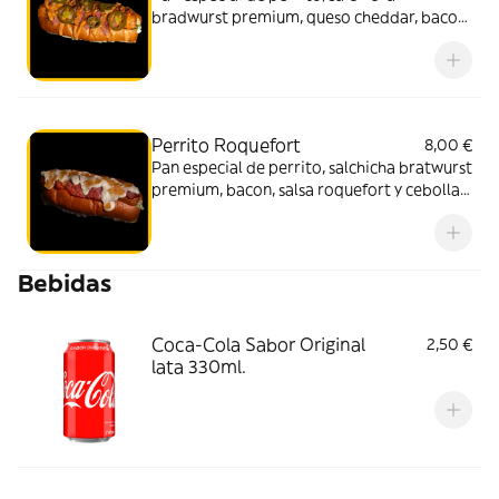
bradwurst premium, queso cheddar, bacon,
cebolla cruijiente, lechuga, mayonesa,
jalapeños y salsa brava
Perrito Roquefort
8,00 €
Pan especial de perrito, salchicha bratwurst
premium, bacon, salsa roquefort y cebolla
caramelizada
Bebidas
Coca-Cola Sabor Original
2,50 €
lata 330ml.