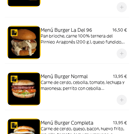
queso Havarti con salsa de trufa.
Acompañado de patatas y bebida (330 ml.)
Menú Burger La Del 96
16,50 €
Pan brioche, carne 100% ternera del
Pirnieo Aragonés (200 g.), queso fundido,
bacon crujiente, cebolla roja y nuestra salsa
secreta. Acompañado de patatas y bebida
(330 ml.)
Menú Burger Normal
13,95 €
Carne de cerdo, cebolla, tomate, lechuga y
mayonesa; perrito con cebolla.
Acompañado de patatas y bebida (330 ml.)
Menú Burger Completa
13,95 €
Carne de cerdo, queso, bacon, huevo frito,