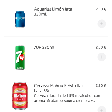
Aquarius Limón lata
2,50 €
330ml.
7UP 330ml
2,50 €
Cerveza Mahou 5 Estrellas
2,50 €
Lata 33cl.
Cerveza dorada de 5,5% de alcohol, con
aroma afrutado, espuma cremosa y
consistente y ligero amargor. Se
recomienda consumir entre 4º y 6º C.