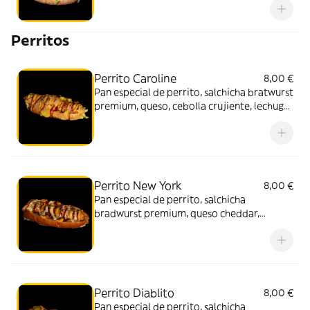
Perritos
Perrito Caroline
8,00 €
Pan especial de perrito, salchicha bratwurst
premium, queso, cebolla crujiente, lechuga,
mayonesa y salsa BBQ o miel y mostaza
Perrito New York
8,00 €
Pan especial de perrito, salchicha
bradwurst premium, queso cheddar,
cebolla crujiente, cebolla caramelizada y
salsa BBQ o miel y mostaza
Perrito Diablito
8,00 €
Pan especial de perrito, salchicha