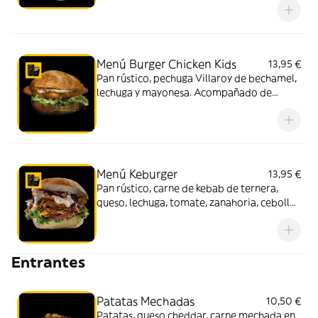
bebida (330 ml.)
Menú Burger Chicken Kids
13,95 €
Pan rústico, pechuga Villaroy de bechamel,
lechuga y mayonesa. Acompañado de
patatas y bebida (330 ml.)
Menú Keburger
13,95 €
Pan rústico, carne de kebab de ternera,
queso, lechuga, tomate, zanahoria, cebolla
y salsa yogurt. Acompañado de patatas y
bebida (330 ml.)
Entrantes
Patatas Mechadas
10,50 €
Patatas, queso cheddar, carne mechada en