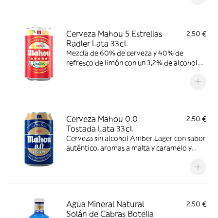
Cerveza Mahou 5 Estrellas
2,50 €
Radler Lata 33cl.
Mezcla de 60% de cerveza y 40% de
refresco de limón con un 3,2% de alcohol.
Refrescante y con aroma cítrico, se
recomienda consumir entre 4º y 6º C.
Cerveza Mahou 0.0
2,50 €
Tostada Lata 33cl.
Cerveza sin alcohol Amber Lager con sabor
auténtico, aromas a malta y caramelo y
espuma densa. Se recomienda consumir
entre 4º y 6º C.
Agua Mineral Natural
2,50 €
Solán de Cabras Botella