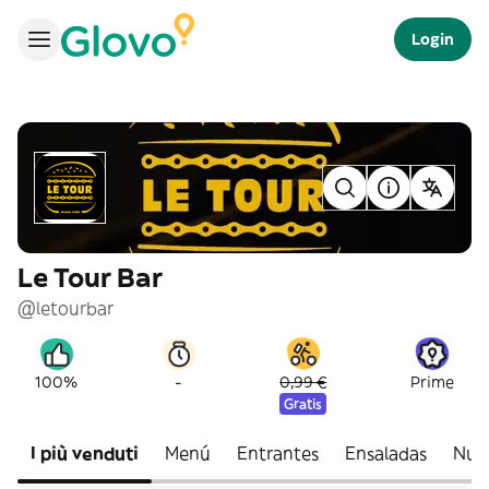
Login
Le Tour Bar
@letourbar
-
100%
0,99 €
Prime
Gratis
I più venduti
Menú
Entrantes
Ensaladas
Nues