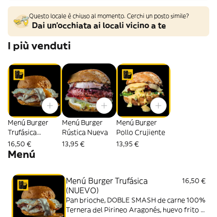
Questo locale è chiuso al momento. Cerchi un posto simile?
Dai un'occhiata ai locali vicino a te
I più venduti
Menú Burger
Menú Burger
Menú Burger
Trufásica
Rústica Nueva
Pollo Crujiente
(NUEVO)
16,50 €
13,95 €
13,95 €
Menú
Menú Burger Trufásica
16,50 €
(NUEVO)
Pan brioche, DOBLE SMASH de carne 100%
Ternera del Pirineo Aragonés, huevo frito y