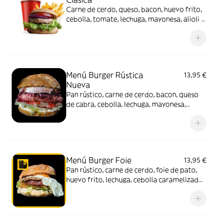
Carne de cerdo, queso, bacon, huevo frito,
cebolla, tomate, lechuga, mayonesa, alioli y
pan rústico. Acompañado de patatas y
bebida (330 ml.)
Menú Burger Rústica
13,95 €
Nueva
Pan rústico, carne de cerdo, bacon, queso
de cabra, cebolla, lechuga, mayonesa,
tomate y confitura de tomate.
Acompañado de patatas y bebida (330 ml.)
Menú Burger Foie
13,95 €
Pan rústico, carne de cerdo, foie de pato,
huevo frito, lechuga, cebolla caramelizada
y mayonesa. Acompañado de patatas y
bebida (330 ml.)