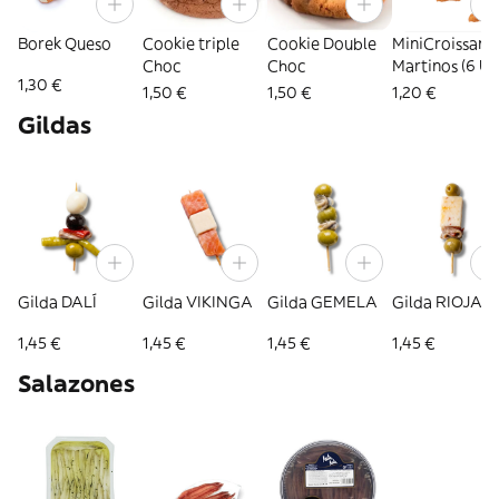
Borek Queso
Cookie triple
Cookie Double
MiniCroissant
Choc
Choc
Martinos (6 Ud
1,30 €
1,50 €
1,50 €
1,20 €
Gildas
Gilda DALÍ
Gilda VIKINGA
Gilda GEMELA
Gilda RIOJAN
1,45 €
1,45 €
1,45 €
1,45 €
Salazones