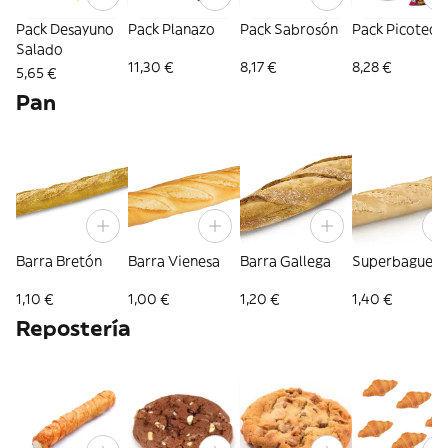
Pack Desayuno
Pack Planazo
Pack Sabrosón
Pack Picoteo
Salado
11,30 €
8,17 €
8,28 €
5,65 €
Pan
Barra Bretón
Barra Vienesa
Barra Gallega
Superbaguett
1,10 €
1,00 €
1,20 €
1,40 €
Repostería