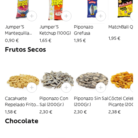
Jumper'S
Jumper'S
Piponazo
MatchBall Qu
Mantequilla
Ketchup (100G)
Grefusa
1,95 €
(42G)
0,90 €
1,65 €
1,95 €
Frutos Secos
Cacahuete
Piponazo Con
Piponazo Sin Sal
Cóctel Celebri
Repelado Frito
Sal (200Gr.)
(200Gr.)
Picante (200Gr
(200Gr.)
1,58 €
2,30 €
2,30 €
2,38 €
Chocolate