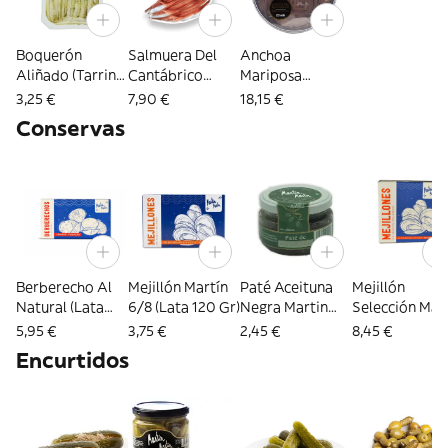
Boquerón
Salmuera Del
Anchoa
Aliñado (Tarrina
Cantábrico
Mariposa
70Gr.)
(6Ud)
Cantábrico
3,25 €
7,90 €
18,15 €
(Tarrina 12 Ud)
Conservas
Berberecho Al
Mejillón Martín
Paté Aceituna
Mejillón
Natural (Lata
6/8 (Lata 120 Gr)
Negra Martin
Selección Mar
120 Gr)
(Frasco 110Gr.)
(Lata 280 Gr)
5,95 €
3,75 €
2,45 €
8,45 €
Encurtidos