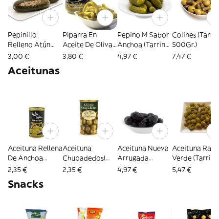
Pepinillo
Piparra En
Pepino M Sabor
Colines (Tarri
Relleno Atún
Aceite De Oliva
Anchoa (Tarrina
500Gr.)
(4Ud)
Etiqueta Negra
500Gr.)
3,00 €
3,80 €
4,97 €
7,47 €
(Frasco 370Gr)
Aceitunas
Aceituna Rellena
Aceituna
Aceituna Nueva
Aceituna Raja
De Anchoa
Chupadedos(
Arrugada
Verde (Tarrina
Etiqueta Negra
Lata 185Gr.)
(Tarrina 500Gr.)
500Gr)
2,35 €
2,35 €
4,97 €
5,47 €
(Lata 150Gr.)
Snacks