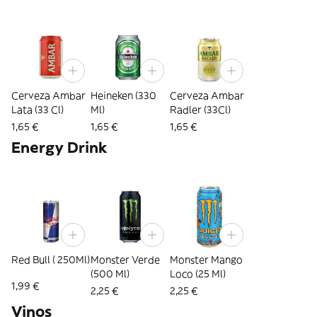
Cerveza Ambar
Heineken (330
Cerveza Ambar
Lata (33 Cl)
Ml)
Radler (33Cl)
1,65 €
1,65 €
1,65 €
Energy Drink
Red Bull ( 250Ml)
Monster Verde
Monster Mango
(500 Ml)
Loco (25 Ml)
1,99 €
2,25 €
2,25 €
Vinos