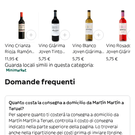
Vino Crianza
Vino Glárima
Vino Blanco
Vino Rosado
Rioja. Ramón
Joven Tinto
Joven Glárima
Joven Glárim
Bilbao
Sommos (75 Cl.)
D.O Somontano
D.O. Somonta
11,95 €
5,75 €
5,75 €
5,75 €
(75 Cl.)
(75 Cl.)
Guarda locali simili in questa categoria:
Minimarket
Domande frequenti
Quanto costa la consegna a domicilio da Martín Martín a
Teruel?
Per sapere quanto ti costerà la consegna a domicilio da
Martín Martín a Teruel, controlla il costo di consegna
indicato nella parte superiore della pagina. Lo troverai
anche nella ripartizione dei costi prima di inviare l’ordine.