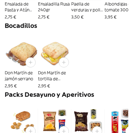
Ensalada de
Ensaladilla Rusa
Paella de
Albondigas co
Pasta y Atún
240gr
verduras y pollo
tomate 300g
240gr
250gr
2,75 €
2,75 €
3,50 €
3,95 €
Bocadillos
Don Martín de
Don Martín de
jamón serrano
tortilla de
patata
2,95 €
2,95 €
Packs Desayuno y Aperitivos