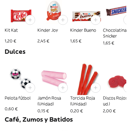
Kit Kat
Kinder Joy
Kinder Bueno
Chocolatina
Snicker
1,20 €
2,45 €
1,65 €
1,65 €
Dulces
Pelota fútbol
Jamón Rosa
Torcida Roja
Discos Rojos (
(Unidad)
(Unidad)
ud.)
0,60 €
0,15 €
0,20 €
2,00 €
Café, Zumos y Batidos