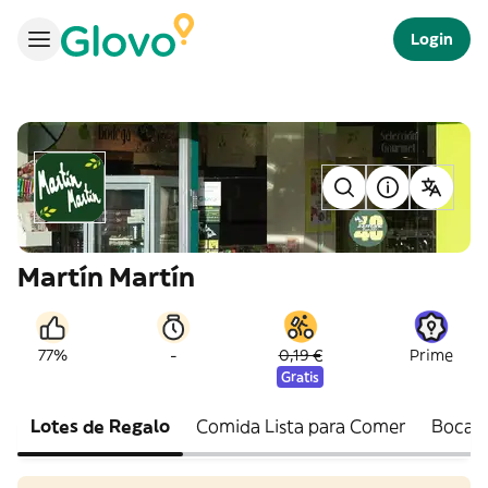
Login
Martín Martín
-
77%
0,19 €
Prime
Gratis
Lotes de Regalo
Comida Lista para Comer
Bocadi