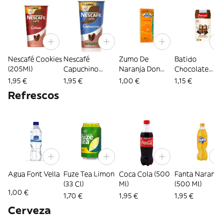
Nescafé Cookies
Nescafé
Zumo De
Batido
(205Ml)
Capuchino
Naranja Don
Chocolate
(205Ml)
Simon (200 Ml)
Pascual (200m
1,95 €
1,95 €
1,00 €
1,15 €
Refrescos
Agua Font Vella
Fuze Tea Limon
Coca Cola (500
Fanta Naranja
(33 Cl)
Ml)
(500 Ml)
1,00 €
1,70 €
1,95 €
1,95 €
Cerveza