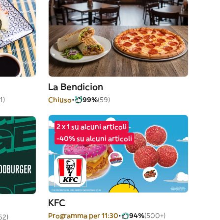
La Bendicion
1)
Chiuso
99%
(59)
2 x 1 su alcuni articoli
-40% su alcuni articoli
KFC
Programma per 11:30
94%
(500+)
62)