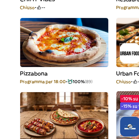
Chiuso
--
Programma
Pizzabona
Urban F
Programma per 18:00
100%
(89)
Chiuso
-10% su 
-15% su 