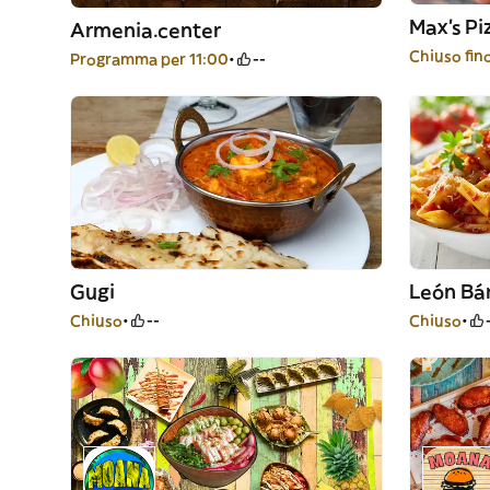
Max’s Pi
Armenia.center
Chiuso fino
Programma per 11:00
--
Gugi
León Bá
Chiuso
--
Chiuso