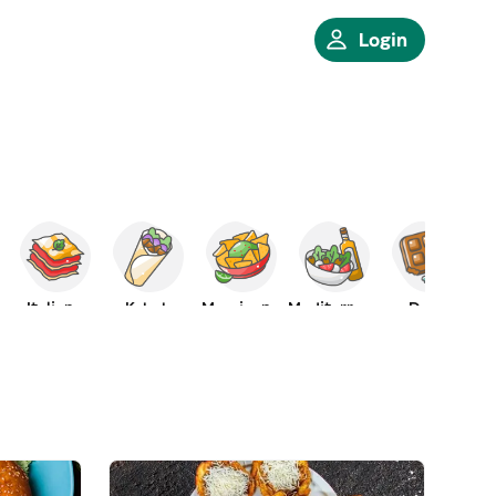
Login
Italiano
Kebab
Messicano
Mediterraneo
Dolci