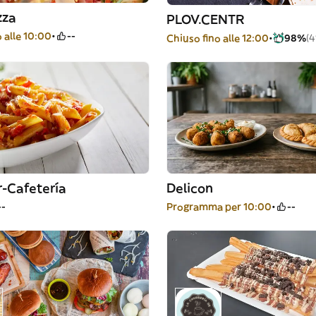
zza
PLOV.CENTR
 alle 10:00
--
Chiuso fino alle 12:00
98%
(4
r-Cafetería
Delicon
--
Programma per 10:00
--