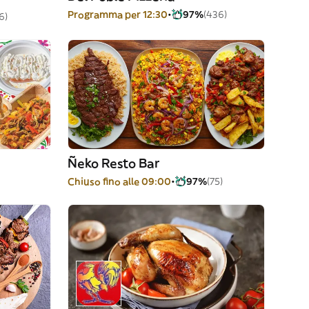
Programma per 12:30
97%
(436)
6)
Ñeko Resto Bar
Chiuso fino alle 09:00
97%
(75)