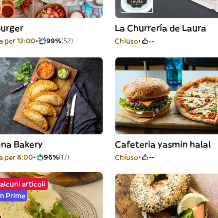
urger
La Churrería de Laura
 per 12:00
99%
(52)
Chiuso
--
ena Bakery
Cafeteria yasmin halal
 per 8:00
96%
(17)
Chiuso
--
alcuni articoli
n Prime