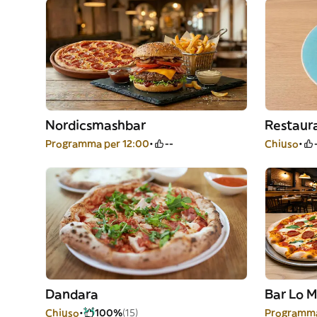
Nordicsmashbar
Restaur
Programma per 12:00
--
Chiuso
Dandara
Bar Lo 
Chiuso
100%
(15)
Programma