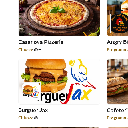
Casanova Pizzería
Angry Bi
Chiuso
--
Programma
Burguer Jax
Cafeterí
Chiuso
--
Programma