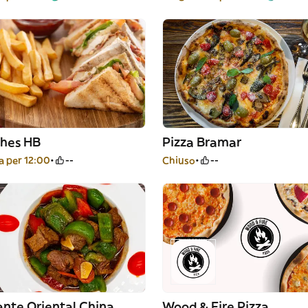
hes HB
Pizza Bramar
 per 12:00
--
Chiuso
--
nte Oriental China
Wood & Fire Pizza