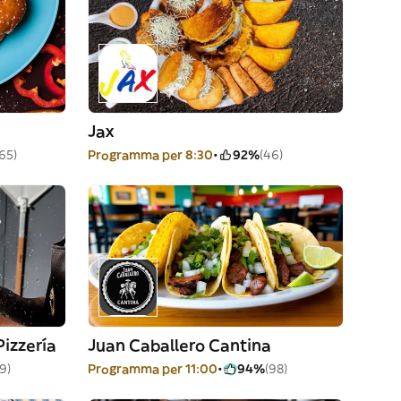
Jax
(65)
Programma per 8:30
92%
(46)
Pizzería
Juan Caballero Cantina
9)
Programma per 11:00
94%
(98)