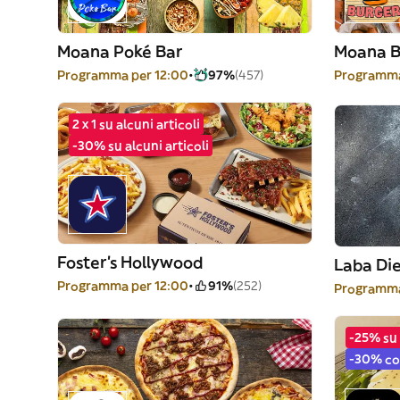
Moana Poké Bar
Moana B
Programma per 12:00
97%
(457)
Programma
2 x 1 su alcuni articoli
-30% su alcuni articoli
Foster's Hollywood
Laba Di
Programma per 12:00
91%
(252)
Programma
-25% su 
-30% co