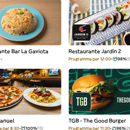
ante Bar La Gaviota
Restaurante Jardín 2
--
Programma per 12:00
98%
(5
Manuel
TGB - The Good Burger
 per 8:30
100%
(15)
Programma per 11:30
96%
(2