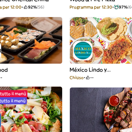
 per 12:00
92%
(56)
Programma per 12:30
97%
(6
ood
México Lindo y...
--
Chiuso
--
tutto il menù
tutto il menù