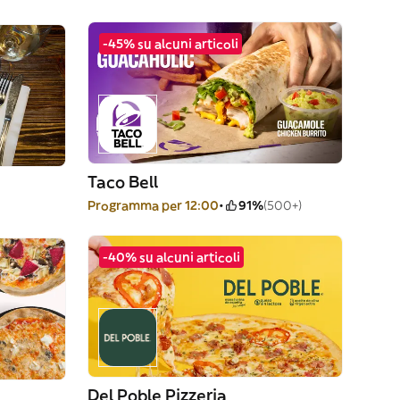
-45% su alcuni articoli
Taco Bell
Programma per 12:00
91%
(500+)
-40% su alcuni articoli
Del Poble Pizzeria