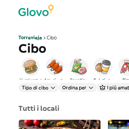
Torrevieja
Cibo
Cibo
Hamburger
Americano
Spuntino
Colazione
Piz
Tipo di cibo
Ordina per
I più amat
Tutti i locali