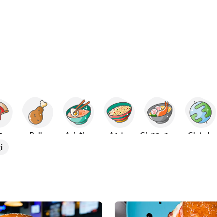
za
Pollo
Asiatico
Arabo
Giapponese
Globale
i