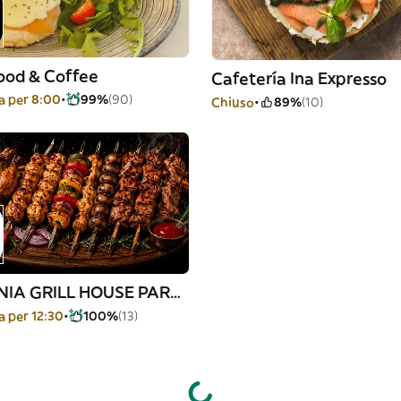
ood & Coffee
Cafetería Ina Expresso
 per 8:00
99%
(90)
Chiuso
89%
(10)
ARMENIA GRILL HOUSE PARA LLEVAR
 per 12:30
100%
(13)