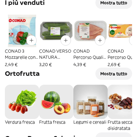
I più venduti
Mostra tutto
CONAD 3
CONAD VERSO
CONAD
CONAD
Mozzarelle con
NATURA
Percorso Qualità
Percorso Qual
fermenti lattici
Zucchine
Petto di Pollo a
10 Uova Fresc
2,49 €
3,20 €
4,39 €
2,69 €
vivi 3 x 125 g -
biologiche Italia
Fette 0,400 kg -
Medie da Gall
Ortofrutta
Mostra tutto
800317000658
Cal. 14-21 cm
8003170048188
Allevate a Ter
4
0,700 kg -
-
8003170063266
80031700629
Verdura fresca
Frutta fresca
Legumi e cereali
Frutta secca e
disidratata