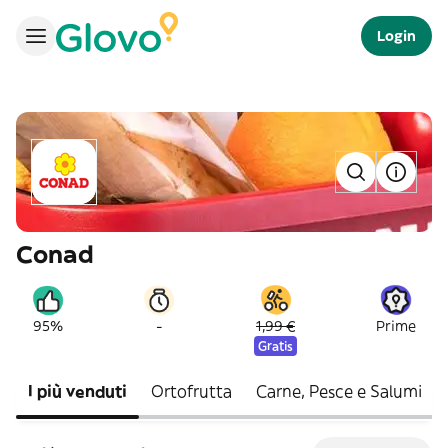
Login
Conad
-
95%
1,99 €
Prime
Gratis
I più venduti
Ortofrutta
Carne, Pesce e Salumi