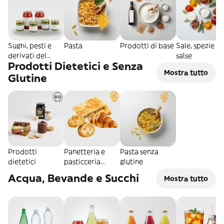
Sughi, pesti e
Pasta
Prodotti di base
Sale, spezie e
derivati del
salse
Prodotti Dietetici e Senza
pomodoro
Mostra tutto
Glutine
Prodotti
Panetteria e
Pasta senza
dietetici
pasticceria
glutine
senza glutine
Acqua, Bevande e Succhi
Mostra tutto