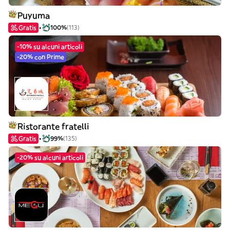
Puyuma
Gratis
100%
(113)
-10% su alcuni articoli
-20% con Prime
Ristorante fratelli
Gratis
99%
(135)
-20% su alcuni articoli