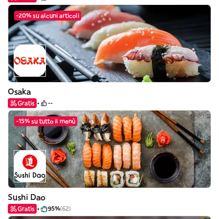
-20% su alcuni articoli
Osaka
Gratis
--
-15% su tutto il menù
Sushi Dao
Gratis
95%
(62)