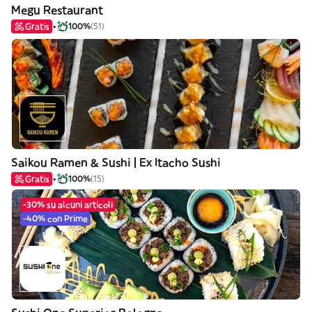
Megu Restaurant
Gratis
100%
(51)
Saikou Ramen & Sushi | Ex Itacho Sushi
Gratis
100%
(15)
-30% su alcuni articoli
-40% con Prime