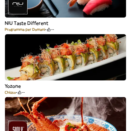
NIU Taste Different
Programma per Domani
--
Yozone
Chiuso
--