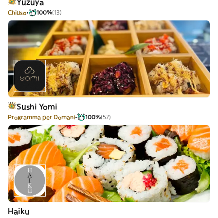
Yuzuya
Chiuso
100%
(13)
Sushi Yomi
Programma per Domani
100%
(57)
Haiku