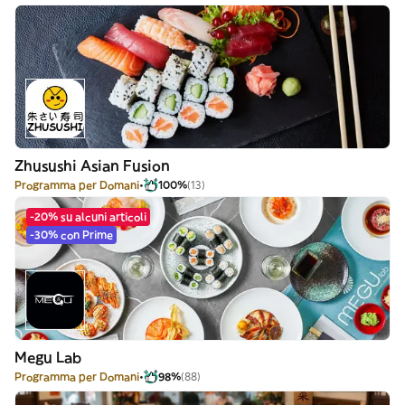
Zhusushi Asian Fusion
Programma per Domani
100%
(13)
-20% su alcuni articoli
-30% con Prime
Megu Lab
Programma per Domani
98%
(88)