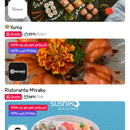
Yoma
Gratis
95%
(500+)
-20% su alcuni articoli
-30% con Prime
Ristorante Miyako
Gratis
98%
(159)
-10% su alcuni articoli
-15% con Prime