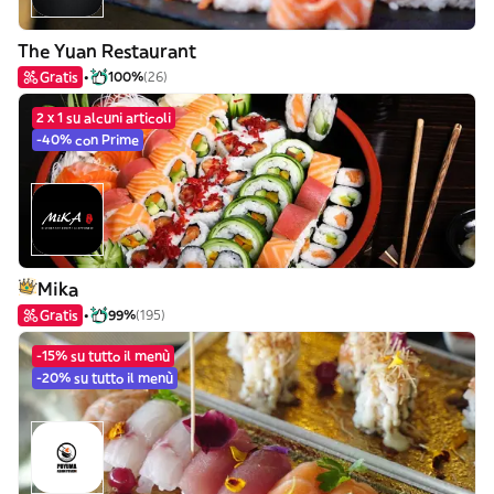
The Yuan Restaurant
Gratis
100%
(26)
2 x 1 su alcuni articoli
-40% con Prime
Mika
Gratis
99%
(195)
-15% su tutto il menù
-20% su tutto il menù