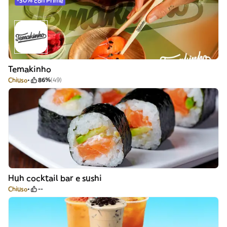
-30% con Prime
Temakinho
Chiuso
86%
(49)
Huh cocktail bar e sushi
Chiuso
--