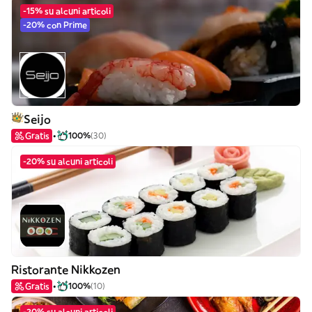
-15% su alcuni articoli
-20% con Prime
Seijo
Gratis
100%
(30)
-20% su alcuni articoli
Ristorante Nikkozen
Gratis
100%
(10)
-20% su alcuni articoli