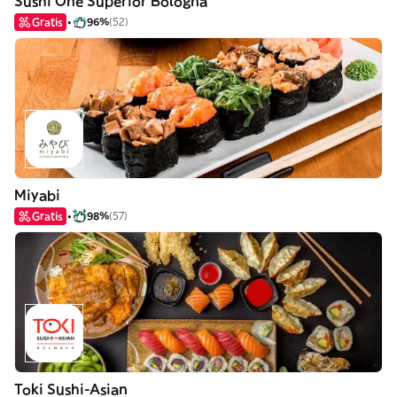
Sushi One Superior Bologna
Gratis
96%
(52)
Miyabi
Gratis
98%
(57)
Toki Sushi-Asian