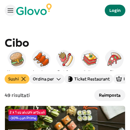
Login
Cibo
Hamburger
Americano
Fast-food
Italiano
Pizza
Sushi
Ordina per
Ticket Restaurant
I p
49 risultati
Reimposta
2 x 1 su alcuni articoli
-30% con Prime