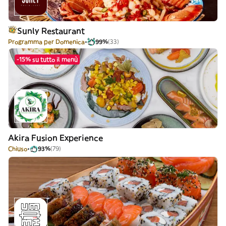
Sunly Restaurant
Programma per Domenica
99%
(33)
-15% su tutto il menù
Akira Fusion Experience
Chiuso
93%
(79)