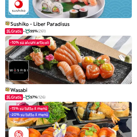
Sushiko - Liber Paradisus
Gratis
99%
(261)
-10% su alcuni articoli
Wasabi
Gratis
97%
(126)
-15% su tutto il menù
-20% su tutto il menù