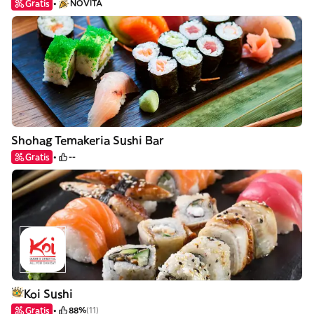
Gratis
NOVITÀ
Shohag Temakeria Sushi Bar
Gratis
--
Koi Sushi
Gratis
88%
(11)