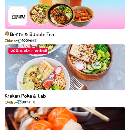
Bento & Bubble Tea
Chiuso
100%
(63)
-20% su alcuni articoli
Kraken Poke & Lab
Chiuso
98%
(10)